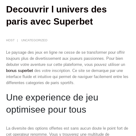
Decouvrir l univers des
paris avec Superbet
HOST
UNCATEGORIZED
Le paysage des jeux en ligne ne cesse de se transformer pour offrir
toujours plus de divertissement aux joueurs passionnes. Pour bien
debuter votre aventure sur cette plateforme, vous pouvez utiliser un
bonus superbet
des votre inscription. Ce site se demarque par une
interface fluide et intuitive qui permet de naviguer facilement entre les
differentes categories de paris sportifs.
Une experience de jeu
optimisee pour tous
La diversite des options offertes est sans aucun doute le point fort de
cet operateur renomme. Vous y trouverez une multitude de