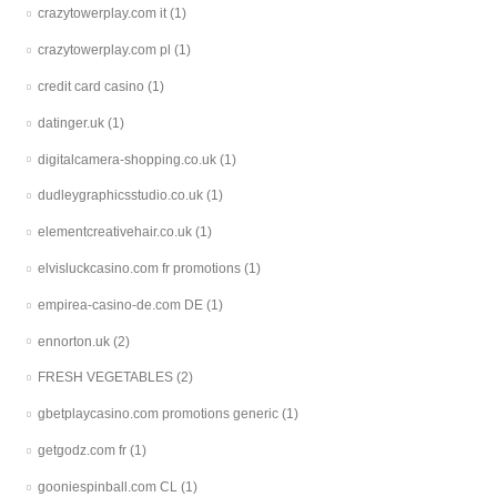
crazytowerplay.com it
(1)
crazytowerplay.com pl
(1)
credit card casino
(1)
datinger.uk
(1)
digitalcamera-shopping.co.uk
(1)
dudleygraphicsstudio.co.uk
(1)
elementcreativehair.co.uk
(1)
elvisluckcasino.com fr promotions
(1)
empirea-casino-de.com DE
(1)
ennorton.uk
(2)
FRESH VEGETABLES
(2)
gbetplaycasino.com promotions generic
(1)
getgodz.com fr
(1)
gooniespinball.com CL
(1)