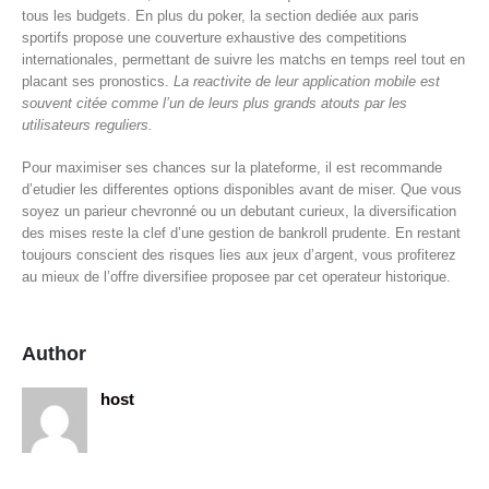
tous les budgets. En plus du poker, la section dediée aux paris
sportifs propose une couverture exhaustive des competitions
internationales, permettant de suivre les matchs en temps reel tout en
placant ses pronostics.
La reactivite de leur application mobile est
souvent citée comme l’un de leurs plus grands atouts par les
utilisateurs reguliers.
Pour maximiser ses chances sur la plateforme, il est recommande
d’etudier les differentes options disponibles avant de miser. Que vous
soyez un parieur chevronné ou un debutant curieux, la diversification
des mises reste la clef d’une gestion de bankroll prudente. En restant
toujours conscient des risques lies aux jeux d’argent, vous profiterez
au mieux de l’offre diversifiee proposee par cet operateur historique.
Author
host