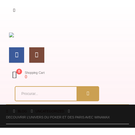
0
Shopping Cart
0
BLOG
UNCATEGORIZED
DECOUVRIR L’UNIVERS DU POKER ET DES PARIS AVEC WINAMAX