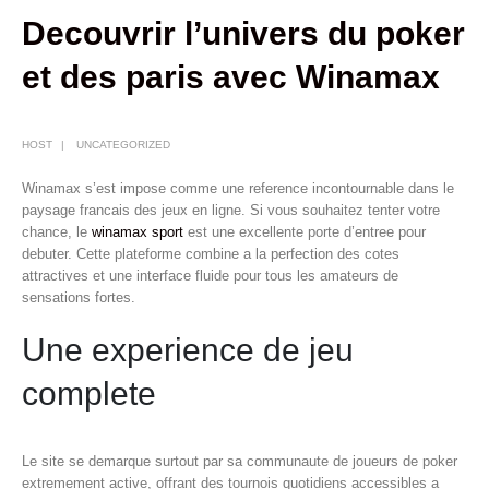
Decouvrir l’univers du poker
et des paris avec Winamax
HOST
UNCATEGORIZED
Winamax s’est impose comme une reference incontournable dans le
paysage francais des jeux en ligne. Si vous souhaitez tenter votre
chance, le
winamax sport
est une excellente porte d’entree pour
debuter. Cette plateforme combine a la perfection des cotes
attractives et une interface fluide pour tous les amateurs de
sensations fortes.
Une experience de jeu
complete
Le site se demarque surtout par sa communaute de joueurs de poker
extremement active, offrant des tournois quotidiens accessibles a