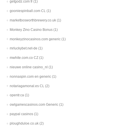
getgodz.com fr
(1)
gooniespinball.com CL
(1)
marketbosworthbrewery.co.uk
(1)
Monkey Zino Casino Bonus
(1)
monkeyzinocasinos.com generic
(1)
mrluckybet.net-de
(1)
mwhite.com.co CZ
(1)
nieuwe online casino_nl
(1)
nonnaspin.com en generic
(1)
notariagamonal.es CL
(2)
opentr.ca
(1)
owlgamescasinos.com Generic
(1)
paypal casinos
(1)
ploughduloe.co.uk
(2)