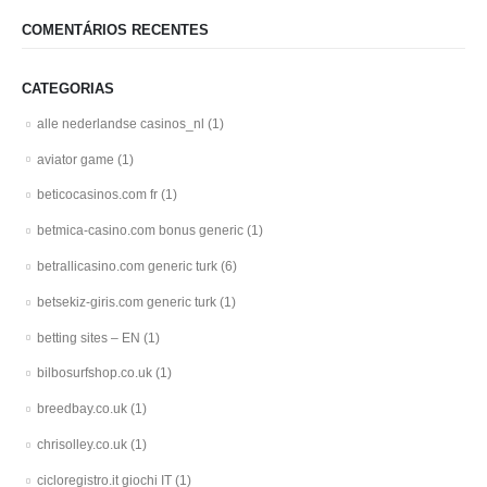
COMENTÁRIOS RECENTES
CATEGORIAS
alle nederlandse casinos_nl
(1)
aviator game
(1)
beticocasinos.com fr
(1)
betmica-casino.com bonus generic
(1)
betrallicasino.com generic turk
(6)
betsekiz-giris.com generic turk
(1)
betting sites – EN
(1)
bilbosurfshop.co.uk
(1)
breedbay.co.uk
(1)
chrisolley.co.uk
(1)
cicloregistro.it giochi IT
(1)