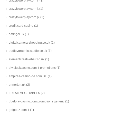
crazytowerplay.com fr
(1)
crazytowerplay.com it
(1)
crazytowerplay.com pl
(1)
credit card casino
(1)
datinger.uk
(1)
digitalcamera-shopping.co.uk
(1)
dudleygraphicsstudio.co.uk
(1)
elementcreativehair.co.uk
(1)
elvisluckcasino.com fr promotions
(1)
empirea-casino-de.com DE
(1)
ennorton.uk
(2)
FRESH VEGETABLES
(2)
gbetplaycasino.com promotions generic
(1)
getgodz.com fr
(1)