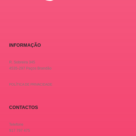
INFORMAÇÃO
R. Sobreira 345
4535-297 Paços Brandão
POLÍTICA DE PRIVACIDADE
CONTACTOS
Telefone
917 797 475