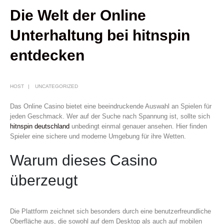
Die Welt der Online
Unterhaltung bei hitnspin
entdecken
HOST
UNCATEGORIZED
Das Online Casino bietet eine beeindruckende Auswahl an Spielen für
jeden Geschmack. Wer auf der Suche nach Spannung ist, sollte sich
hitnspin deutschland
unbedingt einmal genauer ansehen. Hier finden
Spieler eine sichere und moderne Umgebung für ihre Wetten.
Warum dieses Casino
überzeugt
Die Plattform zeichnet sich besonders durch eine benutzerfreundliche
Oberfläche aus, die sowohl auf dem Desktop als auch auf mobilen