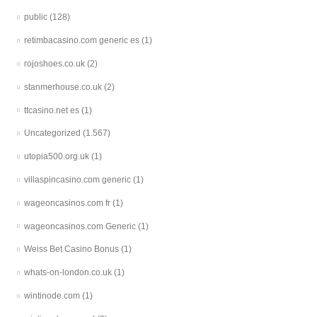
public
(128)
retimbacasino.com generic es
(1)
rojoshoes.co.uk
(2)
stanmerhouse.co.uk
(2)
ttcasino.net es
(1)
Uncategorized
(1.567)
utopia500.org.uk
(1)
villaspincasino.com generic
(1)
wageoncasinos.com fr
(1)
wageoncasinos.com Generic
(1)
Weiss Bet Casino Bonus
(1)
whats-on-london.co.uk
(1)
wintinode.com
(1)