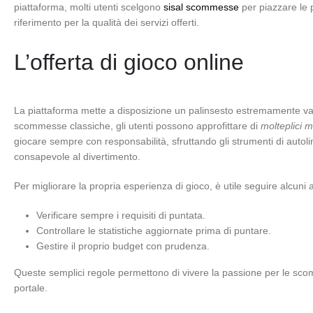
piattaforma, molti utenti scelgono
sisal scommesse
per piazzare le 
riferimento per la qualità dei servizi offerti.
L’offerta di gioco online
La piattaforma mette a disposizione un palinsesto estremamente varieg
scommesse classiche, gli utenti possono approfittare di
molteplici m
giocare sempre con responsabilità, sfruttando gli strumenti di auto
consapevole al divertimento.
Per migliorare la propria esperienza di gioco, è utile seguire alcuni 
Verificare sempre i requisiti di puntata.
Controllare le statistiche aggiornate prima di puntare.
Gestire il proprio budget con prudenza.
Queste semplici regole permettono di vivere la passione per le sc
portale.