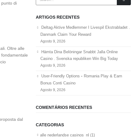
 punto di
ARTIGOS RECENTES
Deltag Aktive Medlemmer I Livespil Ekstrabladet .
Danmark Claim Your Reward
Agosto 9, 2026
i. Oltre alle
Hämta Dina Belöningar Snabbt Jalla Online
È fondamentale
Casino . Svenska republiken Win Big Today
cio
Agosto 9, 2026
User-Friendly Options ◦ Romania Play & Earn
Bonus Conti Casino
Agosto 9, 2026
COMENTÁRIOS RECENTES
proposta dal
CATEGORIAS
alle nederlandse casinos_nl
(1)