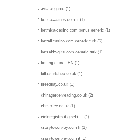
aviator game
(1)
beticocasinos.com fr
(1)
betmica-casino.com bonus generic
(1)
betrallicasino.com generic turk
(6)
betsekiz-giris.com generic turk
(1)
betting sites – EN
(1)
bilbosurfshop.co.uk
(1)
breedbay.co.uk
(1)
chinagardenreading.co.uk
(2)
chrisolley.co.uk
(1)
cicloregistro.it giochi IT
(1)
crazytowerplay.com fr
(1)
crazytowerplay.com it
(1)