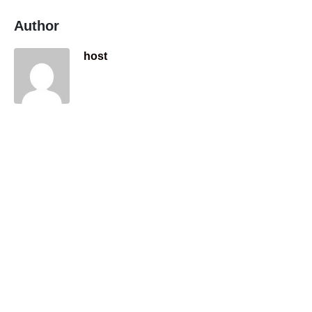
Author
host