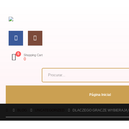
0
Shopping Cart
0
Página Inicial
BLOG
UNCATEGORIZED
DLACZEGO GRACZE WYBIERAJĄ 