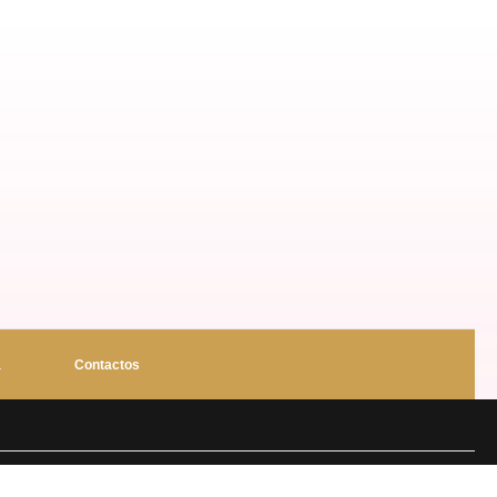
a
Contactos