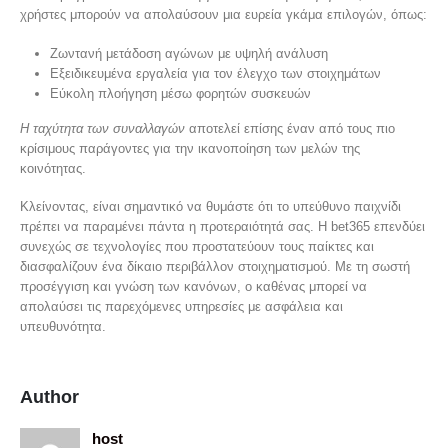
χρήστες μπορούν να απολαύσουν μια ευρεία γκάμα επιλογών, όπως:
Ζωντανή μετάδοση αγώνων με υψηλή ανάλυση
Εξειδικευμένα εργαλεία για τον έλεγχο των στοιχημάτων
Εύκολη πλοήγηση μέσω φορητών συσκευών
Η ταχύτητα των συναλλαγών
αποτελεί επίσης έναν από τους πιο
κρίσιμους παράγοντες για την ικανοποίηση των μελών της
κοινότητας.
Κλείνοντας, είναι σημαντικό να θυμάστε ότι το υπεύθυνο παιχνίδι
πρέπει να παραμένει πάντα η προτεραιότητά σας. Η bet365 επενδύει
συνεχώς σε τεχνολογίες που προστατεύουν τους παίκτες και
διασφαλίζουν ένα δίκαιο περιβάλλον στοιχηματισμού. Με τη σωστή
προσέγγιση και γνώση των κανόνων, ο καθένας μπορεί να
απολαύσει τις παρεχόμενες υπηρεσίες με ασφάλεια και
υπευθυνότητα.
Author
host