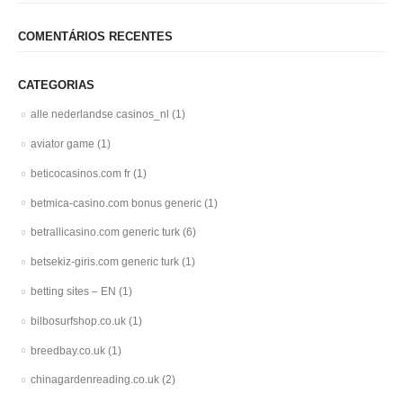
COMENTÁRIOS RECENTES
CATEGORIAS
alle nederlandse casinos_nl
(1)
aviator game
(1)
beticocasinos.com fr
(1)
betmica-casino.com bonus generic
(1)
betrallicasino.com generic turk
(6)
betsekiz-giris.com generic turk
(1)
betting sites – EN
(1)
bilbosurfshop.co.uk
(1)
breedbay.co.uk
(1)
chinagardenreading.co.uk
(2)