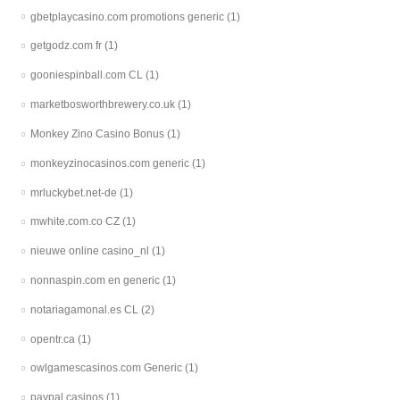
gbetplaycasino.com promotions generic
(1)
getgodz.com fr
(1)
gooniespinball.com CL
(1)
marketbosworthbrewery.co.uk
(1)
Monkey Zino Casino Bonus
(1)
monkeyzinocasinos.com generic
(1)
mrluckybet.net-de
(1)
mwhite.com.co CZ
(1)
nieuwe online casino_nl
(1)
nonnaspin.com en generic
(1)
notariagamonal.es CL
(2)
opentr.ca
(1)
owlgamescasinos.com Generic
(1)
paypal casinos
(1)