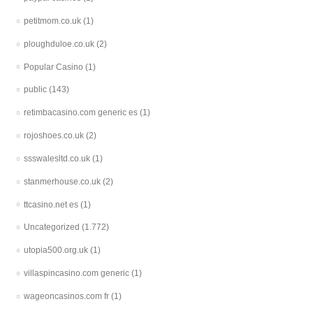
petitmom.co.uk
(1)
ploughduloe.co.uk
(2)
Popular Casino
(1)
public
(143)
retimbacasino.com generic es
(1)
rojoshoes.co.uk
(2)
ssswalesltd.co.uk
(1)
stanmerhouse.co.uk
(2)
ttcasino.net es
(1)
Uncategorized
(1.772)
utopia500.org.uk
(1)
villaspincasino.com generic
(1)
wageoncasinos.com fr
(1)