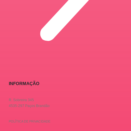
INFORMAÇÃO
R. Sobreira 345
4535-297 Paços Brandão
POLÍTICA DE PRIVACIDADE