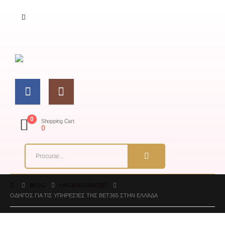
0
Shopping Cart
0
BLOG
UNCATEGORIZED
ΟΔΗΓΌΣ ΓΙΑ ΤΙΣ ΥΠΗΡΕΣΊΕΣ ΤΗΣ BET365 ΣΤΗΝ ΕΛΛΆΔΑ