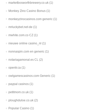
marketbosworthbrewery.co.uk
(1)
Monkey Zino Casino Bonus
(1)
monkeyzinocasinos.com generic
(1)
mrluckybet.net-de
(1)
mwhite.com.co CZ
(1)
nieuwe online casino_nl
(1)
nonnaspin.com en generic
(1)
notariagamonal.es CL
(2)
opentr.ca
(1)
owlgamescasinos.com Generic
(1)
paypal casinos
(1)
petitmom.co.uk
(1)
ploughduloe.co.uk
(2)
Popular Casino
(1)