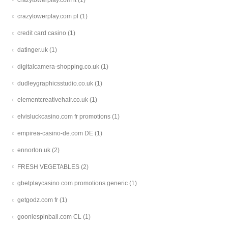
crazytowerplay.com pl
(1)
credit card casino
(1)
datinger.uk
(1)
digitalcamera-shopping.co.uk
(1)
dudleygraphicsstudio.co.uk
(1)
elementcreativehair.co.uk
(1)
elvisluckcasino.com fr promotions
(1)
empirea-casino-de.com DE
(1)
ennorton.uk
(2)
FRESH VEGETABLES
(2)
gbetplaycasino.com promotions generic
(1)
getgodz.com fr
(1)
gooniespinball.com CL
(1)