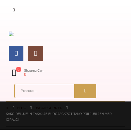
0
Shopping Cart
0
BLOG
UNCATEGORIZED
KAKO DELUJE IN ZAKAJ JE EUROJACKPOT TAKO PRILJUBLJEN MED
IGRALCI