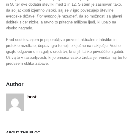
in 50 ter dve dodatni številki med 1 in 12. Sistem je zasnovan tako,
da so jackpoti izjemno visoki, saj se v igro povezujejo številne
evropske države.
Pomembno je razumeti
, da so možnosti za glavni
dobitek sicer nizke, a ravno to pritegne milijone ljudi, ki upajo na
visoko nagrado.
Pred sodelovanjem je priporočljivo preveriti aktualne statistike in
pretekle rezultate, čeprav igra temelji izključno na naključju. Vedno
igrajte odgovorno in zgolj s sredstvi, ki si jih lahko privoščite izgubiti.
Uživajte v razburljivosti, ki jo prinaša vsako žrebanje, vendar naj bo to
predvsem oblika zabave.
Author
host
ABOUT THE BLOG