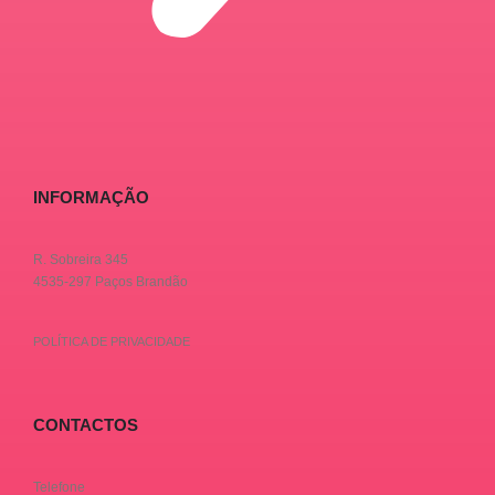
INFORMAÇÃO
R. Sobreira 345
4535-297 Paços Brandão
POLÍTICA DE PRIVACIDADE
CONTACTOS
Telefone