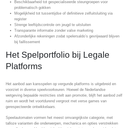
Beschikbaarheid tot gespecialiseerde steungroepen voor
problematisch gokken
Mogelijkheid tot tussentijdse of definitieve zelfuitsluiting via
register
Strenge leeftijdscontrole om jeugd te uitsluiten
Transparante informatie zonder valse marketing
Afzonderlijke rekeningen zodat spelersaldo’s gevrijwaard blijven
bij faillissement
Het Spelportfolio bij Legale
Platforms
Het aanbod aan kansspelen op vergunde platforms is uitgebreid en
voorziet in diverse speelvoorkeuren. Hoewel de Nederlandse
wetgeving bepaalde restricties stelt aan promotie, blijft het aanbod zelf
ruim en wordt het voortdurend vergroot met verse games van
gerespecteerde ontwikkelaars.
Speelautomaten vormen het meest omvangrijkste categorie, met
talloze varianten die onderwerpen, mechanica en opties verstrekken