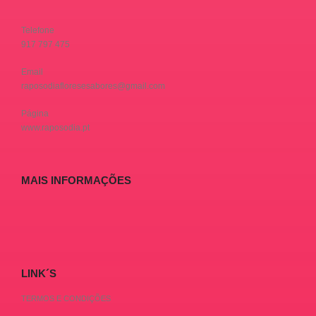
Telefone
917 797 475
Email
raposodiafloresesabores@gmail.com
Página
www.raposodia.pt
MAIS INFORMAÇÕES
LINK´S
TERMOS E CONDIÇÕES