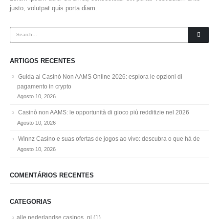
justo, volutpat quis porta diam.
ARTIGOS RECENTES
Guida ai Casinò Non AAMS Online 2026: esplora le opzioni di
pagamento in crypto
Agosto 10, 2026
Casinò non AAMS: le opportunità di gioco più redditizie nel 2026
Agosto 10, 2026
Winnz Casino e suas ofertas de jogos ao vivo: descubra o que há de
Agosto 10, 2026
COMENTÁRIOS RECENTES
CATEGORIAS
alle nederlandse casinos_nl
(1)