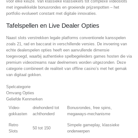
voor elke keuze. Van klassieke klassiekers tot complexe videoslots
met ingewikkelde bonusrondes en groeiende prijzenpotten – het
portfolio evolueert constant met digitale innovaties.
Tafelspellen en Live Dealer Opties
Naast slots verstrekken legale platforms conventionele kansspelen
zoals 21, rad en baccarat in verschillende versies. De invoering van
echte dealerspelen opties heeft een aanvullende dimensie
toegevoegd, waarbij authentieke spelbegeleiders games hosten die via
premium videostreams naar deelnemers worden uitgezonden. Deze
categorie combineert de realiteit van offline casino’s met het gemak
van digitaal gokken.
Spelcategorie
Omvang Opties
Geliefde Kenmerken
Video-
driehonderd tot
Bonusrondes, free spins,
gokkasten
achthonderd
megaways-mechanisme
Retro
Simpele gameplay, klassieke
50 tot 150
Slots
onderwerpen