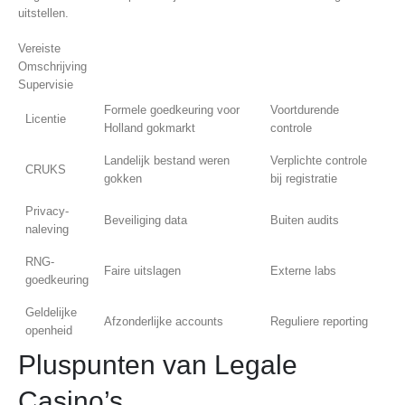
uitstellen.
Vereiste
Omschrijving
Supervisie
Formele goedkeuring voor
Voortdurende
Licentie
Holland gokmarkt
controle
Landelijk bestand weren
Verplichte controle
CRUKS
gokken
bij registratie
Privacy-
Beveiliging data
Buiten audits
naleving
RNG-
Faire uitslagen
Externe labs
goedkeuring
Geldelijke
Afzonderlijke accounts
Reguliere reporting
openheid
Pluspunten van Legale
Casino’s