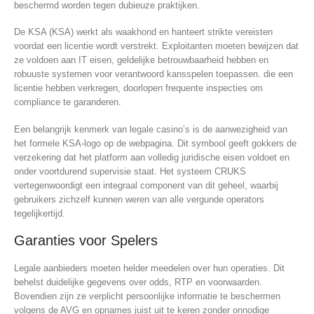
beschermd worden tegen dubieuze praktijken.
De KSA (KSA) werkt als waakhond en hanteert strikte vereisten
voordat een licentie wordt verstrekt. Exploitanten moeten bewijzen dat
ze voldoen aan IT eisen, geldelijke betrouwbaarheid hebben en
robuuste systemen voor verantwoord kansspelen toepassen. die een
licentie hebben verkregen, doorlopen frequente inspecties om
compliance te garanderen.
Een belangrijk kenmerk van legale casino’s is de aanwezigheid van
het formele KSA-logo op de webpagina. Dit symbool geeft gokkers de
verzekering dat het platform aan volledig juridische eisen voldoet en
onder voortdurend supervisie staat. Het systeem CRUKS
vertegenwoordigt een integraal component van dit geheel, waarbij
gebruikers zichzelf kunnen weren van alle vergunde operators
tegelijkertijd.
Garanties voor Spelers
Legale aanbieders moeten helder meedelen over hun operaties. Dit
behelst duidelijke gegevens over odds, RTP en voorwaarden.
Bovendien zijn ze verplicht persoonlijke informatie te beschermen
volgens de AVG en opnames juist uit te keren zonder onnodige