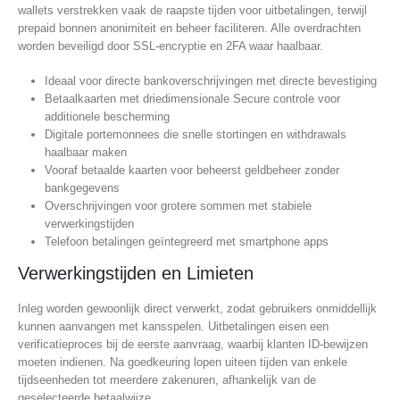
wallets verstrekken vaak de raapste tijden voor uitbetalingen, terwijl
prepaid bonnen anonimiteit en beheer faciliteren. Alle overdrachten
worden beveiligd door SSL-encryptie en 2FA waar haalbaar.
Ideaal voor directe bankoverschrijvingen met directe bevestiging
Betaalkaarten met driedimensionale Secure controle voor
additionele bescherming
Digitale portemonnees die snelle stortingen en withdrawals
haalbaar maken
Vooraf betaalde kaarten voor beheerst geldbeheer zonder
bankgegevens
Overschrijvingen voor grotere sommen met stabiele
verwerkingstijden
Telefoon betalingen geïntegreerd met smartphone apps
Verwerkingstijden en Limieten
Inleg worden gewoonlijk direct verwerkt, zodat gebruikers onmiddellijk
kunnen aanvangen met kansspelen. Uitbetalingen eisen een
verificatieproces bij de eerste aanvraag, waarbij klanten ID-bewijzen
moeten indienen. Na goedkeuring lopen uiteen tijden van enkele
tijdseenheden tot meerdere zakenuren, afhankelijk van de
geselecteerde betaalwijze.