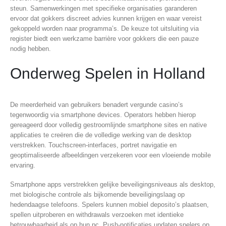
steun. Samenwerkingen met specifieke organisaties garanderen
ervoor dat gokkers discreet advies kunnen krijgen en waar vereist
gekoppeld worden naar programma’s. De keuze tot uitsluiting via
register biedt een werkzame barrière voor gokkers die een pauze
nodig hebben.
Onderweg Spelen in Holland
De meerderheid van gebruikers benadert vergunde casino’s
tegenwoordig via smartphone devices. Operators hebben hierop
gereageerd door volledig gestroomlijnde smartphone sites en native
applicaties te creëren die de volledige werking van de desktop
verstrekken. Touchscreen-interfaces, portret navigatie en
geoptimaliseerde afbeeldingen verzekeren voor een vloeiende mobile
ervaring.
Smartphone apps verstrekken gelijke beveiligingsniveaus als desktop,
met biologische controle als bijkomende beveiligingslaag op
hedendaagse telefoons. Spelers kunnen mobiel deposito’s plaatsen,
spellen uitproberen en withdrawals verzoeken met identieke
betrouwbaarheid als op hun pc. Push-notificaties updaten spelers op