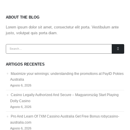
ABOUT THE BLOG
Lorem ipsum dolor sit amet, consectetur elit porta. Vestibulum ante
justo, volutpat quis porta diam.
ARTIGOS RECENTES
Maximize your winnings: understanding the promotions at PayID Pokies
Australia
Agosto 6, 2026
Casino Legally Authorized And Secure – Magyarország Start Playing
Dolly Casino
Agosto 6, 2026
Pro And Learn Of 7XM Cassino Australia Get Free Bonus robycasino-
australia.com
Agosto 6, 2026