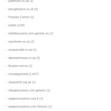
petitmom.co.uk
(1)
ploughduloe.co.uk
(2)
Popular Casino
(1)
public
(134)
retimbacasino.com generic es
(1)
rojoshoes.co.uk
(2)
ssswalesltd.co.uk
(1)
stanmerhouse.co.uk
(2)
ttcasino.net es
(1)
Uncategorized
(1.647)
utopia500.org.uk
(1)
villaspincasino.com generic
(1)
wageoncasinos.com fr
(1)
wageoncasinos.com Generic
(1)