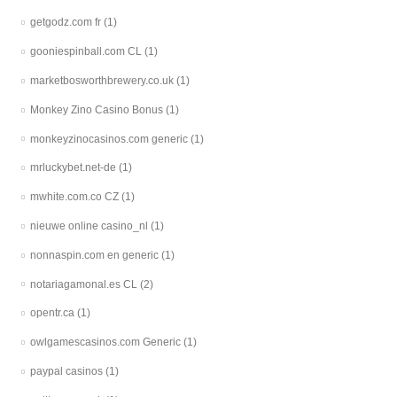
getgodz.com fr
(1)
gooniespinball.com CL
(1)
marketbosworthbrewery.co.uk
(1)
Monkey Zino Casino Bonus
(1)
monkeyzinocasinos.com generic
(1)
mrluckybet.net-de
(1)
mwhite.com.co CZ
(1)
nieuwe online casino_nl
(1)
nonnaspin.com en generic
(1)
notariagamonal.es CL
(2)
opentr.ca
(1)
owlgamescasinos.com Generic
(1)
paypal casinos
(1)