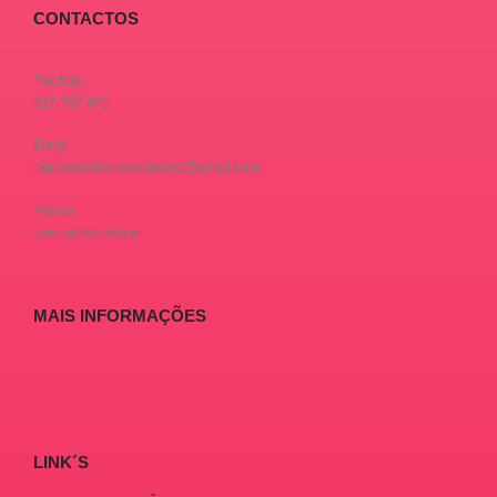
CONTACTOS
Telefone
917 797 475
Email
raposodiafloresesabores@gmail.com
Página
www.raposodia.pt
MAIS INFORMAÇÕES
LINK´S