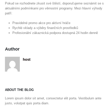
Pokud se rozhodnete zkusit své štěstí, doporučujeme seznámit se s
aktuálními podmínkami pro věrnostní programy. Mezi hlavní výhody
patří:
Pravidelné promo akce pro aktivní hráče
Rychlé vklady a výběry finančních prostředků
Profesionální zákaznická podpora dostupná 24 hodin denně
Author
host
ABOUT THE BLOG
Lorem ipsum dolor sit amet, consectetur elit porta. Vestibulum ante
justo, volutpat quis porta diam.