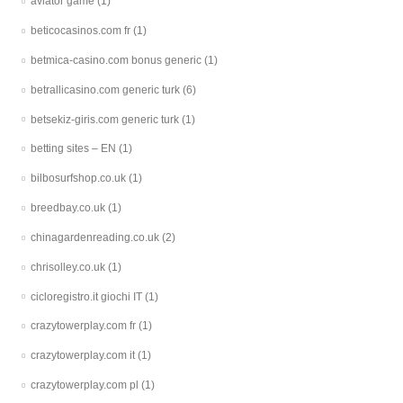
aviator game
(1)
beticocasinos.com fr
(1)
betmica-casino.com bonus generic
(1)
betrallicasino.com generic turk
(6)
betsekiz-giris.com generic turk
(1)
betting sites – EN
(1)
bilbosurfshop.co.uk
(1)
breedbay.co.uk
(1)
chinagardenreading.co.uk
(2)
chrisolley.co.uk
(1)
cicloregistro.it giochi IT
(1)
crazytowerplay.com fr
(1)
crazytowerplay.com it
(1)
crazytowerplay.com pl
(1)