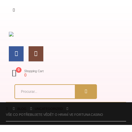
0
Shopping Cart
0
BLOG
UNCATEGORIZED
VŠE CO POTŘEBUJETE VĚDĚT O HRANÍ VE FORTUNA CASINO