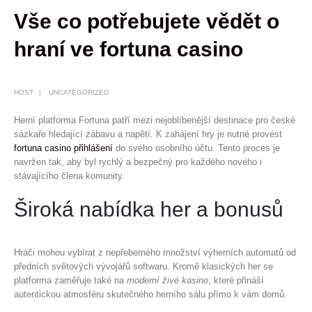
Vše co potřebujete vědět o
hraní ve fortuna casino
HOST
UNCATEGORIZED
Herní platforma Fortuna patří mezi nejoblíbenější destinace pro české
sázkaře hledající zábavu a napětí. K zahájení hry je nutné provést
fortuna casino přihlášení
do svého osobního účtu. Tento proces je
navržen tak, aby byl rychlý a bezpečný pro každého nového i
stávajícího člena komunity.
Široká nabídka her a bonusů
Hráči mohou vybírat z nepřeberného množství výherních automatů od
předních světových vývojářů softwaru. Kromě klasických her se
platforma zaměřuje také na
moderní živé kasino
, které přináší
autentickou atmosféru skutečného herního sálu přímo k vám domů.