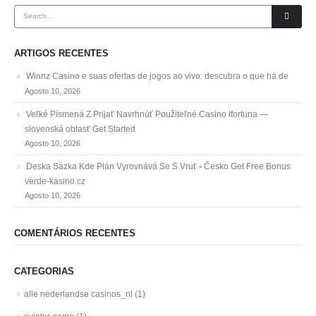
ARTIGOS RECENTES
Winnz Casino e suas ofertas de jogos ao vivo: descubra o que há de
Agosto 10, 2026
Veľké Písmená Z Prijať Navrhnúť Použiteľné Casino Ifortuna —
slovenská oblasť Get Started
Agosto 10, 2026
Deska Sázka Kde Plán Vyrovnává Se S Vruť ◦ Česko Get Free Bonus
verde-kasino.cz
Agosto 10, 2026
COMENTÁRIOS RECENTES
CATEGORIAS
alle nederlandse casinos_nl
(1)