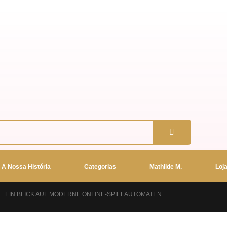
A Nossa História
Categorias
Mathilde M.
Loj
E: EIN BLICK AUF MODERNE ONLINE-SPIELAUTOMATEN