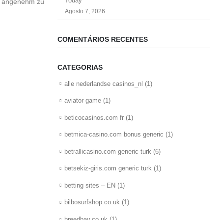
Today
nis angenehm zu
Agosto 7, 2026
COMENTÁRIOS RECENTES
CATEGORIAS
alle nederlandse casinos_nl
(1)
aviator game
(1)
beticocasinos.com fr
(1)
betmica-casino.com bonus generic
(1)
betrallicasino.com generic turk
(6)
betsekiz-giris.com generic turk
(1)
betting sites – EN
(1)
bilbosurfshop.co.uk
(1)
breedbay.co.uk
(1)