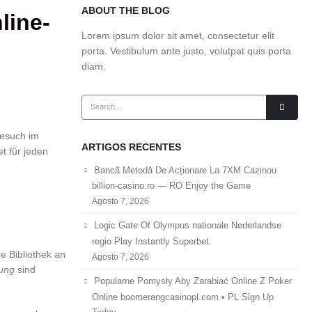
ABOUT THE BLOG
line-
Lorem ipsum dolor sit amet, consectetur elit
porta. Vestibulum ante justo, volutpat quis porta
diam.
Besuch im
ARTIGOS RECENTES
t für jeden
Bancă Metodă De Acționare La 7XM Cazinou
billion-casino.ro — RO Enjoy the Game
Agosto 7, 2026
Logic Gate Of Olympus nationale Nederlandse
regio Play Instantly Superbet
ge Bibliothek an
Agosto 7, 2026
ung
sind
Popularne Pomysły Aby Zarabiać Online Z Poker
Online boomerangcasinopl.com • PL Sign Up