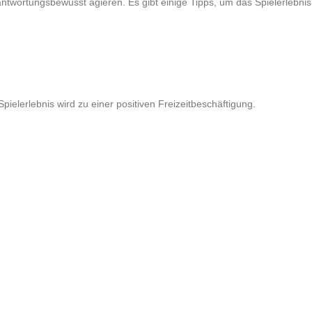
verantwortungsbewusst agieren. Es gibt einige Tipps, um das Spielerleb
pielerlebnis wird zu einer positiven Freizeitbeschäftigung.