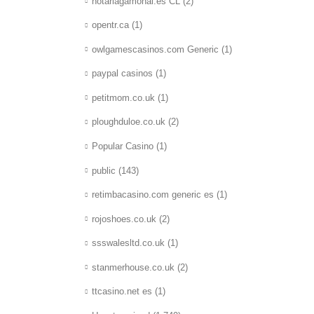
notariagamonal.es CL
(2)
opentr.ca
(1)
owlgamescasinos.com Generic
(1)
paypal casinos
(1)
petitmom.co.uk
(1)
ploughduloe.co.uk
(2)
Popular Casino
(1)
public
(143)
retimbacasino.com generic es
(1)
rojoshoes.co.uk
(2)
ssswalesltd.co.uk
(1)
stanmerhouse.co.uk
(2)
ttcasino.net es
(1)