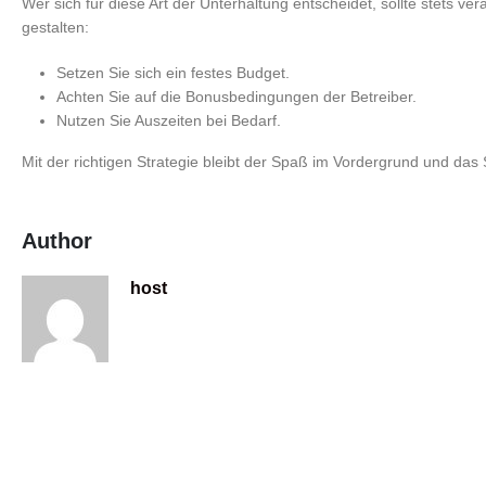
Wer sich für diese Art der Unterhaltung entscheidet, sollte stets 
gestalten:
Setzen Sie sich ein festes Budget.
Achten Sie auf die Bonusbedingungen der Betreiber.
Nutzen Sie Auszeiten bei Bedarf.
Mit der richtigen Strategie bleibt der Spaß im Vordergrund und das S
Author
host