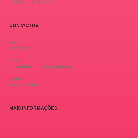
POLÍTICA DE PRIVACIDADE
CONTACTOS
Telefone
917 797 475
Email
raposodiafloresesabores@gmail.com
Página
www.raposodia.pt
MAIS INFORMAÇÕES