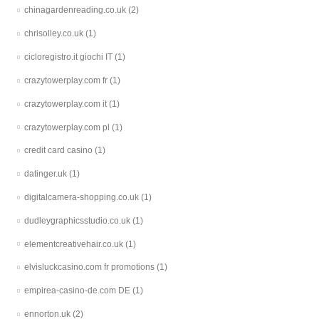
chinagardenreading.co.uk
(2)
chrisolley.co.uk
(1)
cicloregistro.it giochi IT
(1)
crazytowerplay.com fr
(1)
crazytowerplay.com it
(1)
crazytowerplay.com pl
(1)
credit card casino
(1)
datinger.uk
(1)
digitalcamera-shopping.co.uk
(1)
dudleygraphicsstudio.co.uk
(1)
elementcreativehair.co.uk
(1)
elvisluckcasino.com fr promotions
(1)
empirea-casino-de.com DE
(1)
ennorton.uk
(2)