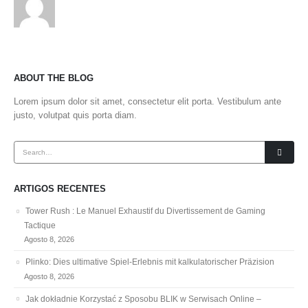
ABOUT THE BLOG
Lorem ipsum dolor sit amet, consectetur elit porta. Vestibulum ante
justo, volutpat quis porta diam.
ARTIGOS RECENTES
Tower Rush : Le Manuel Exhaustif du Divertissement de Gaming
Tactique
Agosto 8, 2026
Plinko: Dies ultimative Spiel-Erlebnis mit kalkulatorischer Präzision
Agosto 8, 2026
Jak dokładnie Korzystać z Sposobu BLIK w Serwisach Online –