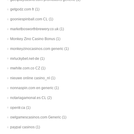
getgodz.com fr
(1)
gooniespinball.com CL
(1)
marketbosworthbrewery.co.uk
(1)
Monkey Zino Casino Bonus
(1)
monkeyzinocasinos.com generic
(1)
mrluckybet.net-de
(1)
mwhite.com.co CZ
(1)
nieuwe online casino_nl
(1)
nonnaspin.com en generic
(1)
notariagamonal.es CL
(2)
opentr.ca
(1)
owlgamescasinos.com Generic
(1)
paypal casinos
(1)