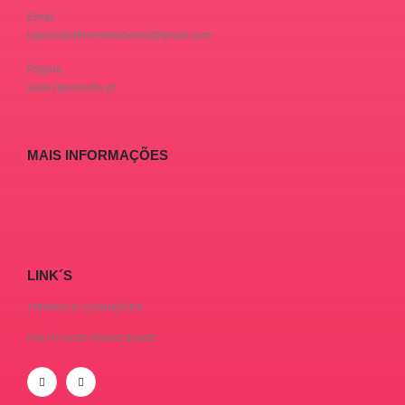
Email
raposodiafloresesabores@gmail.com
Página
www.raposodia.pt
MAIS INFORMAÇÕES
LINK´S
TERMOS E CONDIÇÕES
POLÍTICA DE PRIVACIDADE