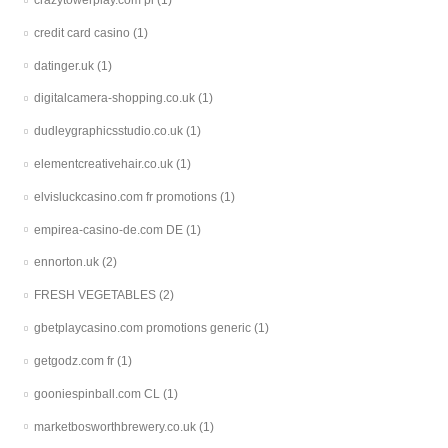
credit card casino
(1)
datinger.uk
(1)
digitalcamera-shopping.co.uk
(1)
dudleygraphicsstudio.co.uk
(1)
elementcreativehair.co.uk
(1)
elvisluckcasino.com fr promotions
(1)
empirea-casino-de.com DE
(1)
ennorton.uk
(2)
FRESH VEGETABLES
(2)
gbetplaycasino.com promotions generic
(1)
getgodz.com fr
(1)
gooniespinball.com CL
(1)
marketbosworthbrewery.co.uk
(1)