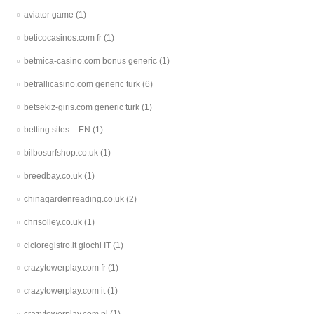
aviator game
(1)
beticocasinos.com fr
(1)
betmica-casino.com bonus generic
(1)
betrallicasino.com generic turk
(6)
betsekiz-giris.com generic turk
(1)
betting sites – EN
(1)
bilbosurfshop.co.uk
(1)
breedbay.co.uk
(1)
chinagardenreading.co.uk
(2)
chrisolley.co.uk
(1)
cicloregistro.it giochi IT
(1)
crazytowerplay.com fr
(1)
crazytowerplay.com it
(1)
crazytowerplay.com pl
(1)