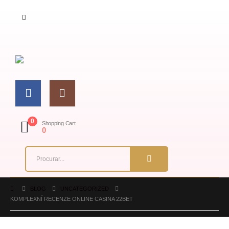
0
Shopping Cart
0
BLOG
UNCATEGORIZED
KOMPLEXNÍ RECENZE ONLINE CASINA 22BET