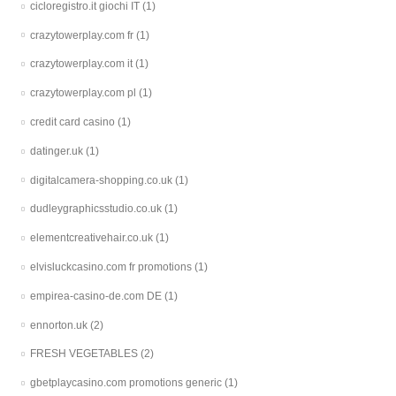
cicloregistro.it giochi IT
(1)
crazytowerplay.com fr
(1)
crazytowerplay.com it
(1)
crazytowerplay.com pl
(1)
credit card casino
(1)
datinger.uk
(1)
digitalcamera-shopping.co.uk
(1)
dudleygraphicsstudio.co.uk
(1)
elementcreativehair.co.uk
(1)
elvisluckcasino.com fr promotions
(1)
empirea-casino-de.com DE
(1)
ennorton.uk
(2)
FRESH VEGETABLES
(2)
gbetplaycasino.com promotions generic
(1)