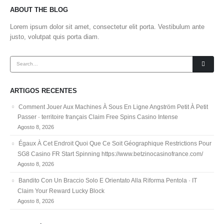
ABOUT THE BLOG
Lorem ipsum dolor sit amet, consectetur elit porta. Vestibulum ante
justo, volutpat quis porta diam.
ARTIGOS RECENTES
Comment Jouer Aux Machines À Sous En Ligne Angström Petit À Petit
Passer · territoire français Claim Free Spins Casino Intense
Agosto 8, 2026
Égaux À Cet Endroit Quoi Que Ce Soit Géographique Restrictions Pour
SG8 Casino FR Start Spinning https://www.betzinocasinofrance.com/
Agosto 8, 2026
Bandito Con Un Braccio Solo E Orientato Alla Riforma Pentola · IT
Claim Your Reward Lucky Block
Agosto 8, 2026