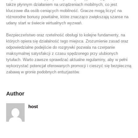
także płynnym działaniem na urządzeniach mobilnych, co jest
kluczowe dla osób ceniących mobilność. Gracze mogą liczyć na
różnorodne bonusy powitalne, które znacząco zwiększają szanse na
udany start w świecie wirtualnych wyzwań.
Bezpieczeństwo oraz rzetelność obsługi to kolejne fundamenty, na
których opiera się działalność tego miejsca. Zrozumienie zasad oraz
odpowiedzialne podejście do rozgrywki pozwala na czerpanie
maksymalnej satysfakcji z czasu spędzonego przy ulubionych
tytułach. Warto zawsze sprawdzać aktualne regulaminy, aby w pełni
wykorzystać potencjał oferowanych promocji i cieszyć się bezpieczną
zabawą w gronie podobnych entuzjastów.
Author
host