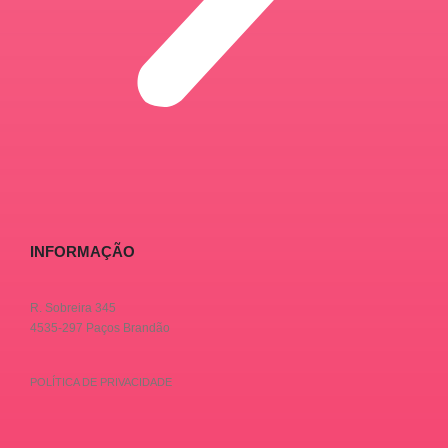
INFORMAÇÃO
R. Sobreira 345
4535-297 Paços Brandão
POLÍTICA DE PRIVACIDADE