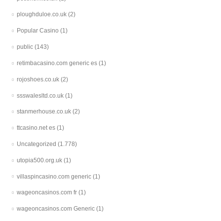
ploughduloe.co.uk
(2)
Popular Casino
(1)
public
(143)
retimbacasino.com generic es
(1)
rojoshoes.co.uk
(2)
ssswalesltd.co.uk
(1)
stanmerhouse.co.uk
(2)
ttcasino.net es
(1)
Uncategorized
(1.778)
utopia500.org.uk
(1)
villaspincasino.com generic
(1)
wageoncasinos.com fr
(1)
wageoncasinos.com Generic
(1)