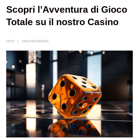
Scopri l’Avventura di Gioco
Totale su il nostro Casino
HOST
UNCATEGORIZED