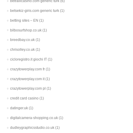
betrallicasino.com generic turk
(6)
betsekiz-giris.com generic turk
(1)
betting sites – EN
(1)
bilbosurfshop.co.uk
(1)
breedbay.co.uk
(1)
chrisolley.co.uk
(1)
cicloregistro.it giochi IT
(1)
crazytowerplay.com fr
(1)
crazytowerplay.com it
(1)
crazytowerplay.com pl
(1)
credit card casino
(1)
datinger.uk
(1)
digitalcamera-shopping.co.uk
(1)
dudleygraphicsstudio.co.uk
(1)