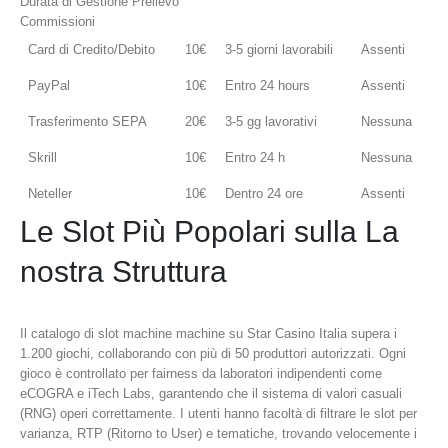
Durata di Gestione Prelievo
Commissioni
Card di Credito/Debito
10€
3-5 giorni lavorabili
Assenti
PayPal
10€
Entro 24 hours
Assenti
Trasferimento SEPA
20€
3-5 gg lavorativi
Nessuna
Skrill
10€
Entro 24 h
Nessuna
Neteller
10€
Dentro 24 ore
Assenti
Le Slot Più Popolari sulla La
nostra Struttura
Il catalogo di slot machine machine su Star Casino Italia supera i
1.200 giochi, collaborando con più di 50 produttori autorizzati. Ogni
gioco è controllato per fairness da laboratori indipendenti come
eCOGRA e iTech Labs, garantendo che il sistema di valori casuali
(RNG) operi correttamente. I utenti hanno facoltà di filtrare le slot per
varianza, RTP (Ritorno to User) e tematiche, trovando velocemente i