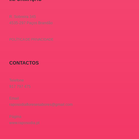
R. Sobreira 345
4535-297 Paços Brandão
POLÍTICA DE PRIVACIDADE
CONTACTOS
Telefone
917 797 475
Email
raposodiafloresesabores@gmail.com
Página
www.raposodia.pt