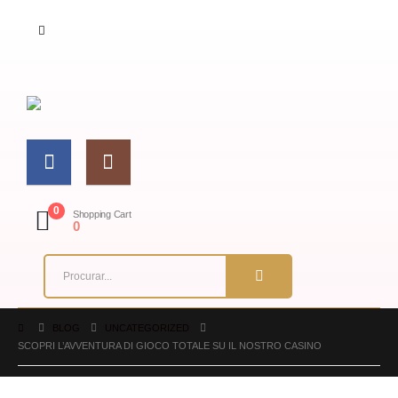
0
Shopping Cart
0
BLOG
UNCATEGORIZED
SCOPRI L’AVVENTURA DI GIOCO TOTALE SU IL NOSTRO CASINO