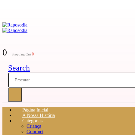
0
0
Shopping Cart
Search
Página Inicial
A Nossa História
Categorias
Criança
Gourmet