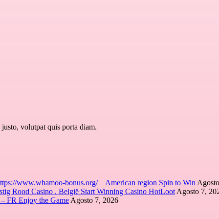
 justo, volutpat quis porta diam.
tps://www.whamoo-bonus.org/ _ American region Spin to Win
Agosto
stig Rood Casino . België Start Winning Casino HotLoot
Agosto 7, 20
o – FR Enjoy the Game
Agosto 7, 2026