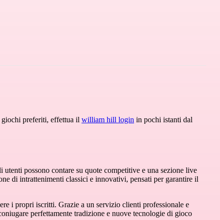
iochi preferiti, effettua il
william hill login
in pochi istanti dal
li utenti possono contare su quote competitive e una sezione live
e di intrattenimenti classici e innovativi, pensati per garantire il
 i propri iscritti. Grazie a un servizio clienti professionale e
 coniugare perfettamente tradizione e nuove tecnologie di gioco