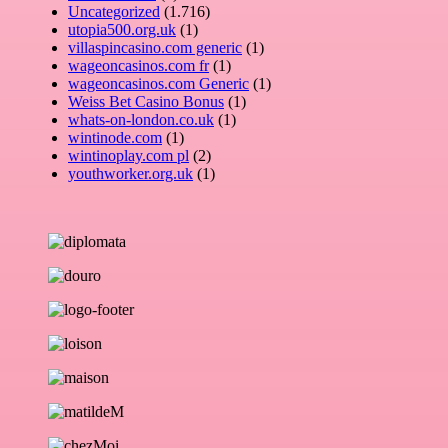
Uncategorized
(1.716)
utopia500.org.uk
(1)
villaspincasino.com generic
(1)
wageoncasinos.com fr
(1)
wageoncasinos.com Generic
(1)
Weiss Bet Casino Bonus
(1)
whats-on-london.co.uk
(1)
wintinode.com
(1)
wintinoplay.com pl
(2)
youthworker.org.uk
(1)