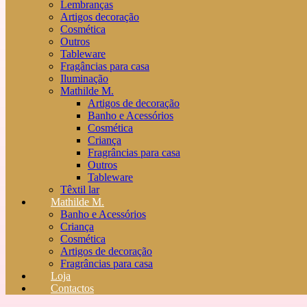
Lembranças
Artigos decoração
Cosmética
Outros
Tableware
Fragâncias para casa
Iluminação
Mathilde M.
Artigos de decoração
Banho e Acessórios
Cosmética
Criança
Fragrâncias para casa
Outros
Tableware
Têxtil lar
Mathilde M.
Banho e Acessórios
Criança
Cosmética
Artigos de decoração
Fragrâncias para casa
Loja
Contactos