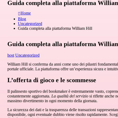
Guida completa alla piattaforma William
Home
Blog
Uncategorized
Guida completa alla piattaforma William Hill
Guida completa alla piattaforma William
host
Uncategorized
William Hill si conferma da anni come uno dei pilastri fondamentali 
portale ufficiale. La piattaforma offre un’esperienza sicura e intuiti
L’offerta di gioco e le scommesse
Il palinsesto sportivo del bookmaker è estremamente vasto, coprendo
costantemente aggiornata.
La qualità del servizio
si riflette anche 
massimo divertimento in ogni momento della giornata.
La sicurezza dei dati e la trasparenza delle transazioni rappresentan
disponibile, ogni eventuale dubbio viene risolto rapidamente. Scegl