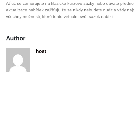
Ať už se zaměřujete na klasické kurzové sázky nebo dáváte předno
aktualizace nabídek zajišťují, že se nikdy nebudete nudit a vždy najde
všechny možnosti, které tento virtuální svět sázek nabízí.
Author
host