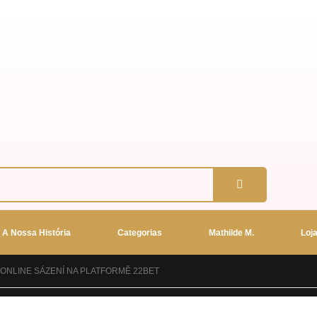
A Nossa História
Categorias
Mathilde M.
Loj
NLINE SÁZENÍ NA PLATFORMĚ 22BET