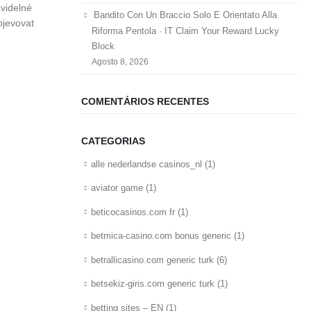
videlné
Bandito Con Un Braccio Solo E Orientato Alla
objevovat
Riforma Pentola · IT Claim Your Reward Lucky
Block
Agosto 8, 2026
COMENTÁRIOS RECENTES
CATEGORIAS
alle nederlandse casinos_nl
(1)
aviator game
(1)
beticocasinos.com fr
(1)
betmica-casino.com bonus generic
(1)
betrallicasino.com generic turk
(6)
betsekiz-giris.com generic turk
(1)
betting sites – EN
(1)