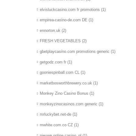
elvisluckcasino.com fr promotions
(1)
empirea-casino-de.com DE
(1)
ennorton.uk
(2)
FRESH VEGETABLES
(2)
gbetplaycasino.com promotions generic
(1)
getgodz.com fr
(1)
gooniespinball.com CL
(1)
marketbosworthbrewery.co.uk
(1)
Monkey Zino Casino Bonus
(1)
monkeyzinocasinos.com generic
(1)
mrluckybet.net-de
(1)
mwhite.com.co CZ
(1)
nieuwe online casino_nl
(1)