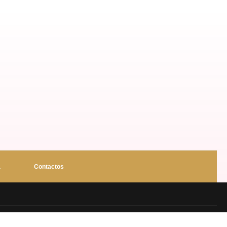
a
Contactos