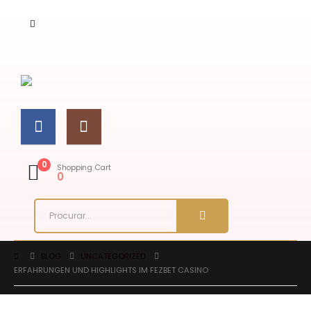
0
Shopping Cart
0
BLOG
UNCATEGORIZED
ERFAHRUNGEN UND HIGHLIGHTS IM FEZBET CASINO