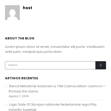
host
ABOUT THE BLOG
Lorem ipsum dolor sit amet, consectetur elit porta. Vestibulum
ante justo, volutpat quis porta diam.
ARTIGOS RECENTES
Bancă Metodă De Acționare La 7XM Cazinou billion-casino.ro —
RO Enjoy the Game
Agosto 7, 2026
Logic Gate Of Olympus nationale Nederlandse regio Play
Instantly Superbet