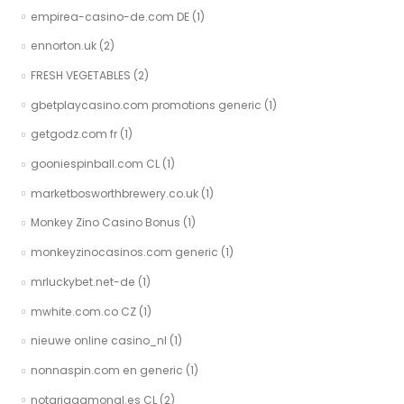
empirea-casino-de.com DE
(1)
ennorton.uk
(2)
FRESH VEGETABLES
(2)
gbetplaycasino.com promotions generic
(1)
getgodz.com fr
(1)
gooniespinball.com CL
(1)
marketbosworthbrewery.co.uk
(1)
Monkey Zino Casino Bonus
(1)
monkeyzinocasinos.com generic
(1)
mrluckybet.net-de
(1)
mwhite.com.co CZ
(1)
nieuwe online casino_nl
(1)
nonnaspin.com en generic
(1)
notariagamonal.es CL
(2)