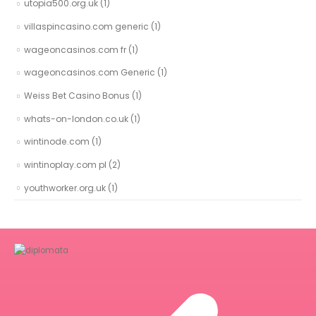
utopia500.org.uk
(1)
villaspincasino.com generic
(1)
wageoncasinos.com fr
(1)
wageoncasinos.com Generic
(1)
Weiss Bet Casino Bonus
(1)
whats-on-london.co.uk
(1)
wintinode.com
(1)
wintinoplay.com pl
(2)
youthworker.org.uk
(1)