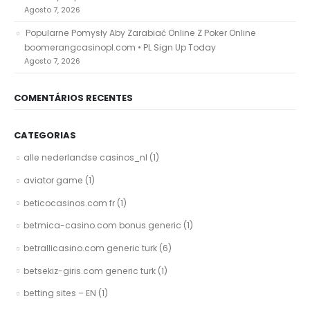
Agosto 7, 2026
Popularne Pomysły Aby Zarabiać Online Z Poker Online
boomerangcasinopl.com • PL Sign Up Today
Agosto 7, 2026
COMENTÁRIOS RECENTES
CATEGORIAS
alle nederlandse casinos_nl
(1)
aviator game
(1)
beticocasinos.com fr
(1)
betmica-casino.com bonus generic
(1)
betrallicasino.com generic turk
(6)
betsekiz-giris.com generic turk
(1)
betting sites – EN
(1)