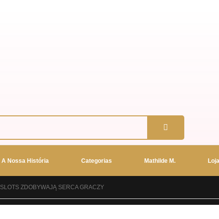
A Nossa História
Categorias
Mathilde M.
Loj
TSLOTS ZDOBYWAJĄ SERCA GRACZY