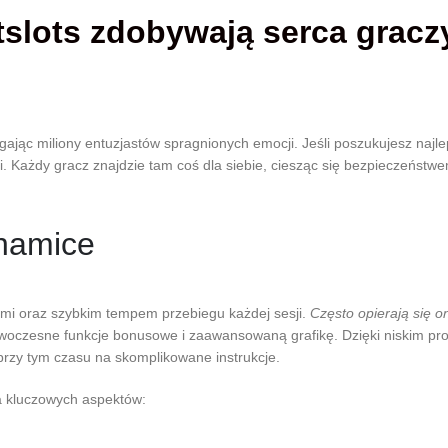
slots zdobywają serca gracz
ając miliony entuzjastów spragnionych emocji. Jeśli poszukujesz najle
Każdy gracz znajdzie tam coś dla siebie, ciesząc się bezpieczeństwe
ynamice
dami oraz szybkim tempem przebiegu każdej sesji.
Często opierają się o
owoczesne funkcje bonusowe i zaawansowaną grafikę. Dzięki niskim pr
przy tym czasu na skomplikowane instrukcje.
a kluczowych aspektów: