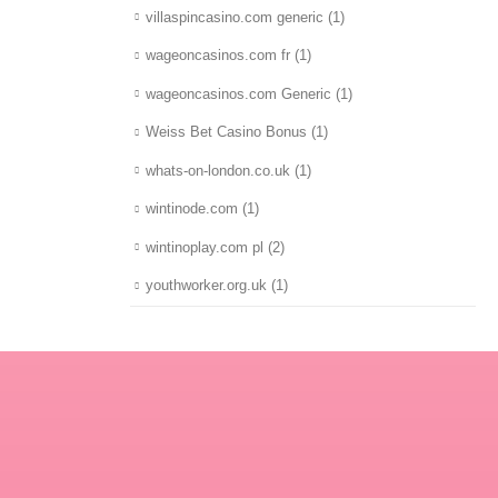
villaspincasino.com generic
(1)
wageoncasinos.com fr
(1)
wageoncasinos.com Generic
(1)
Weiss Bet Casino Bonus
(1)
whats-on-london.co.uk
(1)
wintinode.com
(1)
wintinoplay.com pl
(2)
youthworker.org.uk
(1)