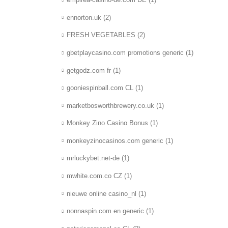
ennorton.uk
(2)
FRESH VEGETABLES
(2)
gbetplaycasino.com promotions generic
(1)
getgodz.com fr
(1)
gooniespinball.com CL
(1)
marketbosworthbrewery.co.uk
(1)
Monkey Zino Casino Bonus
(1)
monkeyzinocasinos.com generic
(1)
mrluckybet.net-de
(1)
mwhite.com.co CZ
(1)
nieuwe online casino_nl
(1)
nonnaspin.com en generic
(1)