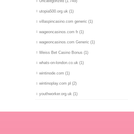
Uncategorized
(1.749)
utopia500.org.uk
(1)
villaspincasino.com generic
(1)
wageoncasinos.com fr
(1)
wageoncasinos.com Generic
(1)
Weiss Bet Casino Bonus
(1)
whats-on-london.co.uk
(1)
wintinode.com
(1)
wintinoplay.com pl
(2)
youthworker.org.uk
(1)