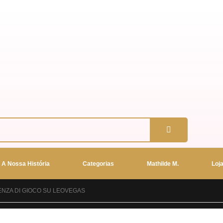
A Nossa História
Categorias
Mathilde M.
Loj
ENZA DI GIOCO SU LEOVEGAS