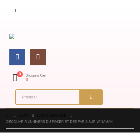
0
Shopping Cart
0
BLOG
UNCATEGORIZED
DECOUVRIR L’UNIVERS DU POKER ET DES PARIS SUR WINAMAX