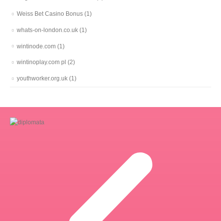
Weiss Bet Casino Bonus
(1)
whats-on-london.co.uk
(1)
wintinode.com
(1)
wintinoplay.com pl
(2)
youthworker.org.uk
(1)