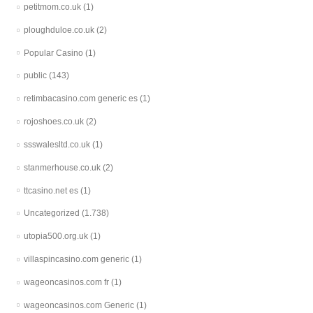
petitmom.co.uk
(1)
ploughduloe.co.uk
(2)
Popular Casino
(1)
public
(143)
retimbacasino.com generic es
(1)
rojoshoes.co.uk
(2)
ssswalesltd.co.uk
(1)
stanmerhouse.co.uk
(2)
ttcasino.net es
(1)
Uncategorized
(1.738)
utopia500.org.uk
(1)
villaspincasino.com generic
(1)
wageoncasinos.com fr
(1)
wageoncasinos.com Generic
(1)