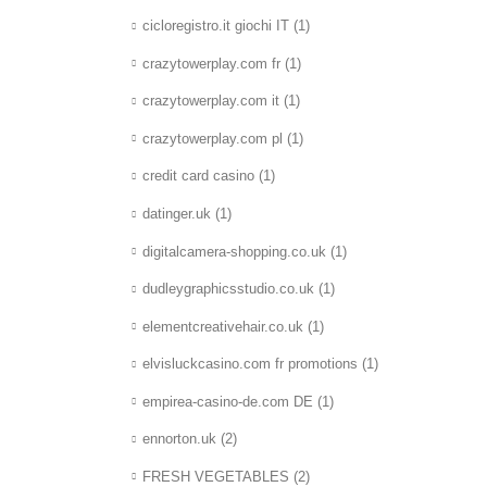
cicloregistro.it giochi IT
(1)
crazytowerplay.com fr
(1)
crazytowerplay.com it
(1)
crazytowerplay.com pl
(1)
credit card casino
(1)
datinger.uk
(1)
digitalcamera-shopping.co.uk
(1)
dudleygraphicsstudio.co.uk
(1)
elementcreativehair.co.uk
(1)
elvisluckcasino.com fr promotions
(1)
empirea-casino-de.com DE
(1)
ennorton.uk
(2)
FRESH VEGETABLES
(2)