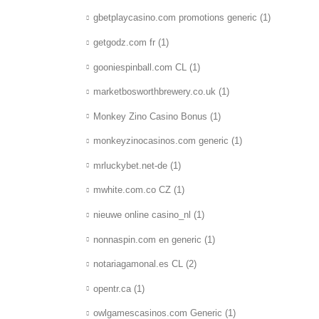
gbetplaycasino.com promotions generic
(1)
getgodz.com fr
(1)
gooniespinball.com CL
(1)
marketbosworthbrewery.co.uk
(1)
Monkey Zino Casino Bonus
(1)
monkeyzinocasinos.com generic
(1)
mrluckybet.net-de
(1)
mwhite.com.co CZ
(1)
nieuwe online casino_nl
(1)
nonnaspin.com en generic
(1)
notariagamonal.es CL
(2)
opentr.ca
(1)
owlgamescasinos.com Generic
(1)