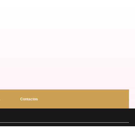
a
Contactos