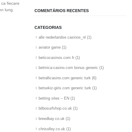
 ca fiecare
en lung.
COMENTÁRIOS RECENTES
CATEGORIAS
alle nederlandse casinos_nl
(1)
aviator game
(1)
beticocasinos.com fr
(1)
betmica-casino.com bonus generic
(1)
betrallicasino.com generic turk
(6)
betsekiz-giris.com generic turk
(1)
betting sites – EN
(1)
bilbosurfshop.co.uk
(1)
breedbay.co.uk
(1)
chrisolley.co.uk
(1)