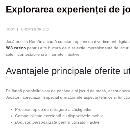
Explorarea experienței de j
HOST
UNCATEGORIZED
Jucătorii din România caută constant opțiuni de divertisment digital 
888 casino
pentru a te bucura de o selecție impresionantă de jocuri. Ac
sale incontestabile și a interfeței intuitive.
Avantajele principale oferite uti
Pe lângă portofoliul vast de păcănele și jocuri de masă, acest opera
Jucătorii apreciază în special următoarele aspecte tehnice și funcțio
Procese rapide de retragere a câștigurilor
Compatibilitate excelentă cu dispozitivele mobile
Bonusuri personalizate
pentru utilizatorii activi