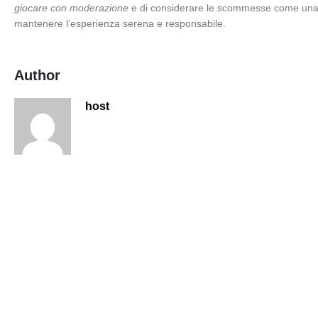
giocare con moderazione
e di considerare le scommesse come una f
mantenere l’esperienza serena e responsabile.
Author
host