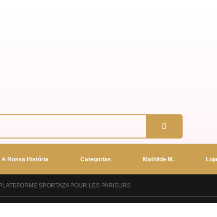
A Nossa História
Categorias
Mathilde M.
Loj
PLATEFORME SPORTAZA POUR LES PARIEURS