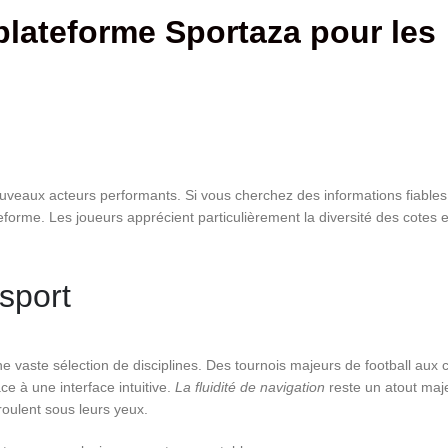
plateforme Sportaza pour les
uveaux acteurs performants. Si vous cherchez des informations fiables
orme. Les joueurs apprécient particulièrement la diversité des cotes et 
sport
 vaste sélection de disciplines. Des tournois majeurs de football aux 
ce à une interface intuitive.
La fluidité de navigation
reste un atout maj
roulent sous leurs yeux.