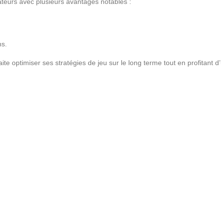
isateurs avec plusieurs avantages notables :
ns.
e optimiser ses stratégies de jeu sur le long terme tout en profitant d