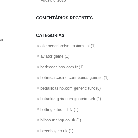
Agosto 8, 2026
COMENTÁRIOS RECENTES
CATEGORIAS
’un
alle nederlandse casinos_nl
(1)
aviator game
(1)
beticocasinos.com fr
(1)
betmica-casino.com bonus generic
(1)
betrallicasino.com generic turk
(6)
betsekiz-giris.com generic turk
(1)
betting sites – EN
(1)
bilbosurfshop.co.uk
(1)
breedbay.co.uk
(1)