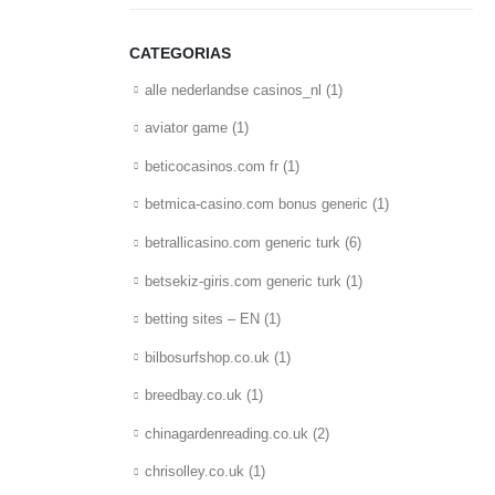
CATEGORIAS
alle nederlandse casinos_nl
(1)
aviator game
(1)
beticocasinos.com fr
(1)
betmica-casino.com bonus generic
(1)
betrallicasino.com generic turk
(6)
betsekiz-giris.com generic turk
(1)
betting sites – EN
(1)
bilbosurfshop.co.uk
(1)
breedbay.co.uk
(1)
chinagardenreading.co.uk
(2)
chrisolley.co.uk
(1)