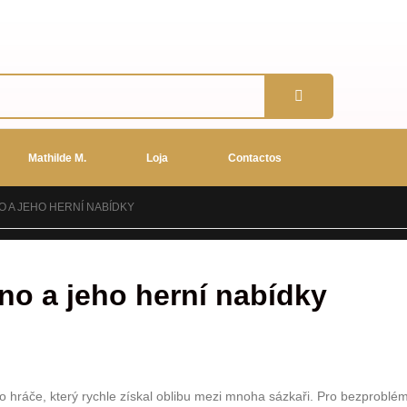
Mathilde M.
Loja
Contactos
O A JEHO HERNÍ NABÍDKY
no a jeho herní nabídky
hráče, který rychle získal oblibu mezi mnoha sázkaři. Pro bezproblém