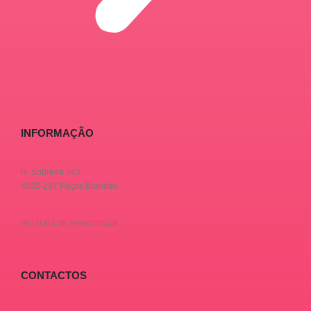
INFORMAÇÃO
R. Sobreira 345
4535-297 Paços Brandão
POLÍTICA DE PRIVACIDADE
CONTACTOS