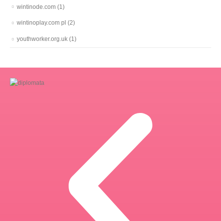
wintinode.com
(1)
wintinoplay.com pl
(2)
youthworker.org.uk
(1)