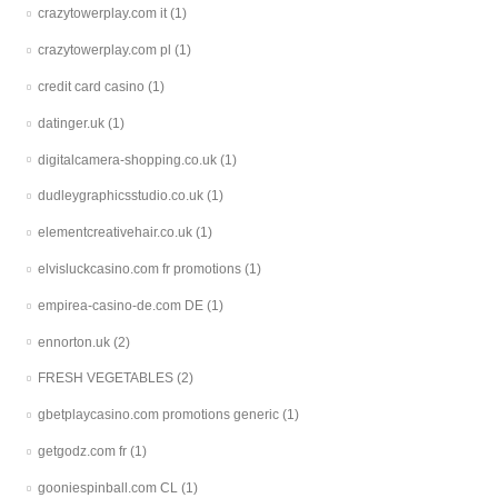
crazytowerplay.com it
(1)
crazytowerplay.com pl
(1)
credit card casino
(1)
datinger.uk
(1)
digitalcamera-shopping.co.uk
(1)
dudleygraphicsstudio.co.uk
(1)
elementcreativehair.co.uk
(1)
elvisluckcasino.com fr promotions
(1)
empirea-casino-de.com DE
(1)
ennorton.uk
(2)
FRESH VEGETABLES
(2)
gbetplaycasino.com promotions generic
(1)
getgodz.com fr
(1)
gooniespinball.com CL
(1)