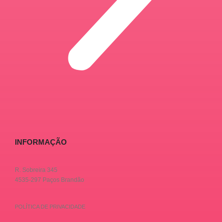
INFORMAÇÃO
R. Sobreira 345
4535-297 Paços Brandão
POLÍTICA DE PRIVACIDADE