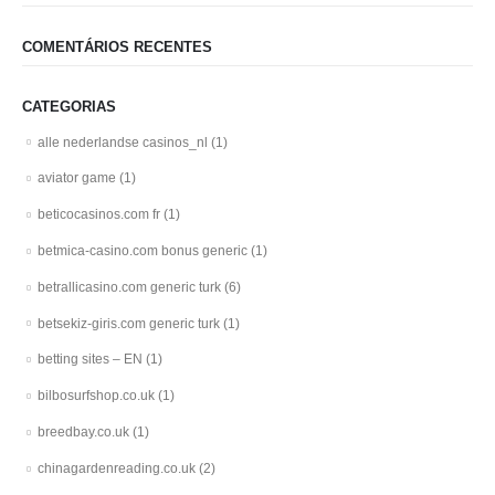
COMENTÁRIOS RECENTES
CATEGORIAS
alle nederlandse casinos_nl
(1)
aviator game
(1)
beticocasinos.com fr
(1)
betmica-casino.com bonus generic
(1)
betrallicasino.com generic turk
(6)
betsekiz-giris.com generic turk
(1)
betting sites – EN
(1)
bilbosurfshop.co.uk
(1)
breedbay.co.uk
(1)
chinagardenreading.co.uk
(2)