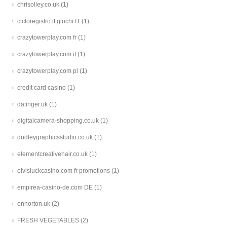
chrisolley.co.uk
(1)
cicloregistro.it giochi IT
(1)
crazytowerplay.com fr
(1)
crazytowerplay.com it
(1)
crazytowerplay.com pl
(1)
credit card casino
(1)
datinger.uk
(1)
digitalcamera-shopping.co.uk
(1)
dudleygraphicsstudio.co.uk
(1)
elementcreativehair.co.uk
(1)
elvisluckcasino.com fr promotions
(1)
empirea-casino-de.com DE
(1)
ennorton.uk
(2)
FRESH VEGETABLES
(2)