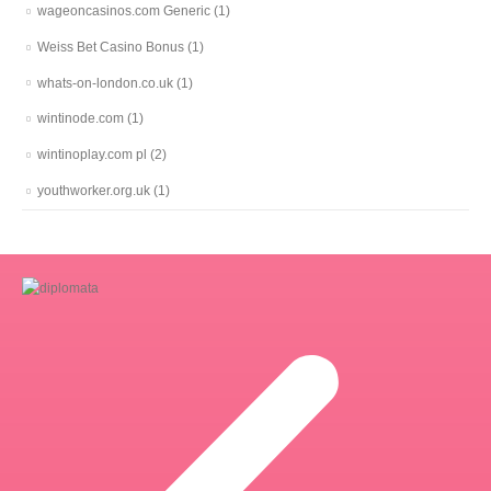
wageoncasinos.com Generic
(1)
Weiss Bet Casino Bonus
(1)
whats-on-london.co.uk
(1)
wintinode.com
(1)
wintinoplay.com pl
(2)
youthworker.org.uk
(1)