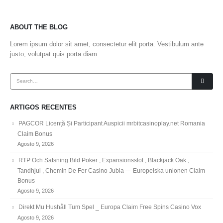
ABOUT THE BLOG
Lorem ipsum dolor sit amet, consectetur elit porta. Vestibulum ante
justo, volutpat quis porta diam.
ARTIGOS RECENTES
PAGCOR Licență Și Participant Auspicii mrbitcasinoplay.net Romania
Claim Bonus
Agosto 9, 2026
RTP Och Satsning Bild Poker , Expansionsslot , Blackjack Oak ,
Tandhjul , Chemin De Fer Casino Jubla — Europeiska unionen Claim
Bonus
Agosto 9, 2026
Direkt Mu Hushåll Tum Spel _ Europa Claim Free Spins Casino Vox
Agosto 9, 2026