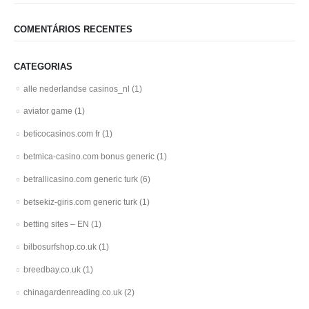
COMENTÁRIOS RECENTES
CATEGORIAS
alle nederlandse casinos_nl
(1)
aviator game
(1)
beticocasinos.com fr
(1)
betmica-casino.com bonus generic
(1)
betrallicasino.com generic turk
(6)
betsekiz-giris.com generic turk
(1)
betting sites – EN
(1)
bilbosurfshop.co.uk
(1)
breedbay.co.uk
(1)
chinagardenreading.co.uk
(2)