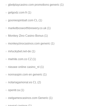
gbetplaycasino.com promotions generic
(1)
getgodz.com fr
(1)
gooniespinball.com CL
(1)
marketbosworthbrewery.co.uk
(1)
Monkey Zino Casino Bonus
(1)
monkeyzinocasinos.com generic
(1)
mrluckybet.net-de
(1)
mwhite.com.co CZ
(1)
nieuwe online casino_nl
(1)
nonnaspin.com en generic
(1)
notariagamonal.es CL
(2)
opentr.ca
(1)
owlgamescasinos.com Generic
(1)
paypal casinos
(1)