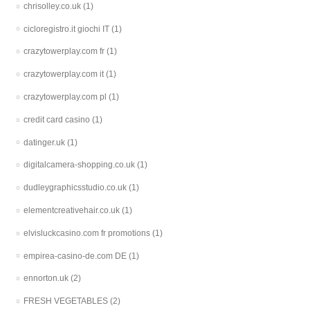
chrisolley.co.uk
(1)
cicloregistro.it giochi IT
(1)
crazytowerplay.com fr
(1)
crazytowerplay.com it
(1)
crazytowerplay.com pl
(1)
credit card casino
(1)
datinger.uk
(1)
digitalcamera-shopping.co.uk
(1)
dudleygraphicsstudio.co.uk
(1)
elementcreativehair.co.uk
(1)
elvisluckcasino.com fr promotions
(1)
empirea-casino-de.com DE
(1)
ennorton.uk
(2)
FRESH VEGETABLES
(2)