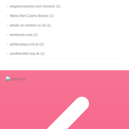
wageoncasinos.com Generic
(1)
Weiss Bet Casino Bonus
(1)
whats-on-london.co.uk
(1)
wintinode.com
(1)
wintinoplay.com pl
(2)
youthworker.org.uk
(1)