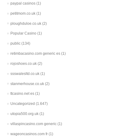
paypal casinos
(1)
petitmom.co.uk
(1)
ploughduloe.co.uk
(2)
Popular Casino
(1)
public
(134)
retimbacasino.com generic es
(1)
rojoshoes.co.uk
(2)
ssswalesltd.co.uk
(1)
stanmerhouse.co.uk
(2)
ttcasino.net es
(1)
Uncategorized
(1.647)
utopia500.org.uk
(1)
villaspincasino.com generic
(1)
wageoncasinos.com fr
(1)