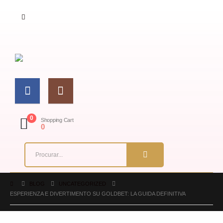
0
Shopping Cart
0
BLOG
UNCATEGORIZED
ESPERIENZA E DIVERTIMENTO SU GOLDBET: LA GUIDA DEFINITIVA