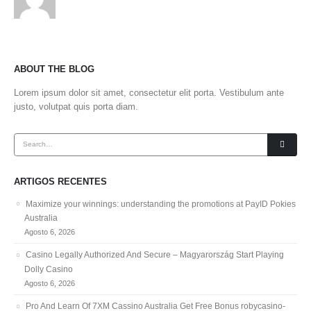
ABOUT THE BLOG
Lorem ipsum dolor sit amet, consectetur elit porta. Vestibulum ante
justo, volutpat quis porta diam.
ARTIGOS RECENTES
Maximize your winnings: understanding the promotions at PayID Pokies
Australia
Agosto 6, 2026
Casino Legally Authorized And Secure – Magyarország Start Playing
Dolly Casino
Agosto 6, 2026
Pro And Learn Of 7XM Cassino Australia Get Free Bonus robycasino-