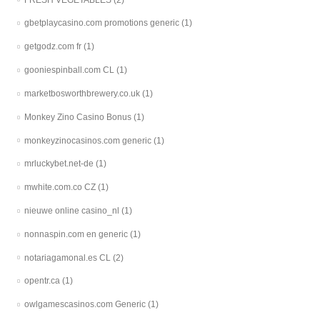
gbetplaycasino.com promotions generic
(1)
getgodz.com fr
(1)
gooniespinball.com CL
(1)
marketbosworthbrewery.co.uk
(1)
Monkey Zino Casino Bonus
(1)
monkeyzinocasinos.com generic
(1)
mrluckybet.net-de
(1)
mwhite.com.co CZ
(1)
nieuwe online casino_nl
(1)
nonnaspin.com en generic
(1)
notariagamonal.es CL
(2)
opentr.ca
(1)
owlgamescasinos.com Generic
(1)