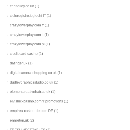
chrisolley.co.uk
(1)
cicloregistro.it giochi IT
(1)
crazytowerplay.com fr
(1)
crazytowerplay.com it
(1)
crazytowerplay.com pl
(1)
credit card casino
(1)
datinger.uk
(1)
digitalcamera-shopping.co.uk
(1)
dudleygraphicsstudio.co.uk
(1)
elementcreativehair.co.uk
(1)
elvisluckcasino.com fr promotions
(1)
empirea-casino-de.com DE
(1)
ennorton.uk
(2)
FRESH VEGETABLES
(2)