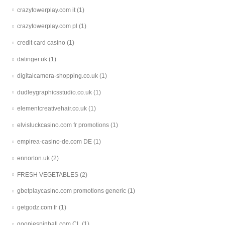
crazytowerplay.com it
(1)
crazytowerplay.com pl
(1)
credit card casino
(1)
datinger.uk
(1)
digitalcamera-shopping.co.uk
(1)
dudleygraphicsstudio.co.uk
(1)
elementcreativehair.co.uk
(1)
elvisluckcasino.com fr promotions
(1)
empirea-casino-de.com DE
(1)
ennorton.uk
(2)
FRESH VEGETABLES
(2)
gbetplaycasino.com promotions generic
(1)
getgodz.com fr
(1)
gooniespinball.com CL
(1)