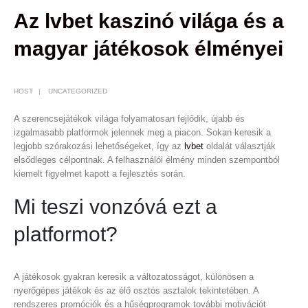
Az lvbet kaszinó világa és a
magyar játékosok élményei
HOST
UNCATEGORIZED
A szerencsejátékok világa folyamatosan fejlődik, újabb és
izgalmasabb platformok jelennek meg a piacon. Sokan keresik a
legjobb szórakozási lehetőségeket, így az
lvbet
oldalát választják
elsődleges célpontnak. A felhasználói élmény minden szempontból
kiemelt figyelmet kapott a fejlesztés során.
Mi teszi vonzóvá ezt a
platformot?
A játékosok gyakran keresik a változatosságot, különösen a
nyerőgépes játékok és az élő osztós asztalok tekintetében. A
rendszeres promóciók és a hűségprogramok további motivációt