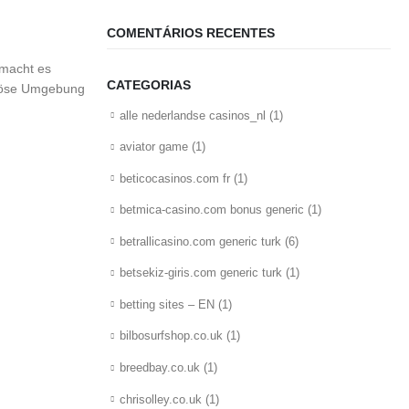
COMENTÁRIOS RECENTES
 macht es
CATEGORIAS
eriöse Umgebung
alle nederlandse casinos_nl
(1)
aviator game
(1)
beticocasinos.com fr
(1)
betmica-casino.com bonus generic
(1)
betrallicasino.com generic turk
(6)
betsekiz-giris.com generic turk
(1)
betting sites – EN
(1)
bilbosurfshop.co.uk
(1)
breedbay.co.uk
(1)
chrisolley.co.uk
(1)