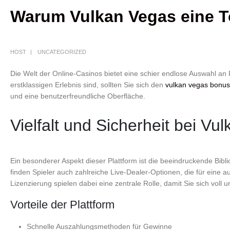
Warum Vulkan Vegas eine To
HOST
UNCATEGORIZED
Die Welt der Online-Casinos bietet eine schier endlose Auswahl an
erstklassigen Erlebnis sind, sollten Sie sich den
vulkan vegas bonus
und eine benutzerfreundliche Oberfläche.
Vielfalt und Sicherheit bei Vu
Ein besonderer Aspekt dieser Plattform ist die beeindruckende Bib
finden Spieler auch zahlreiche Live-Dealer-Optionen, die für eine 
Lizenzierung spielen dabei eine zentrale Rolle, damit Sie sich voll
Vorteile der Plattform
Schnelle Auszahlungsmethoden für Gewinne