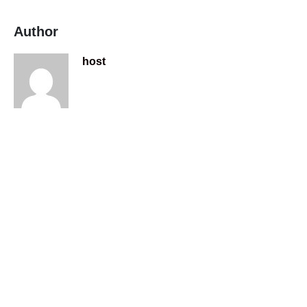
Author
host