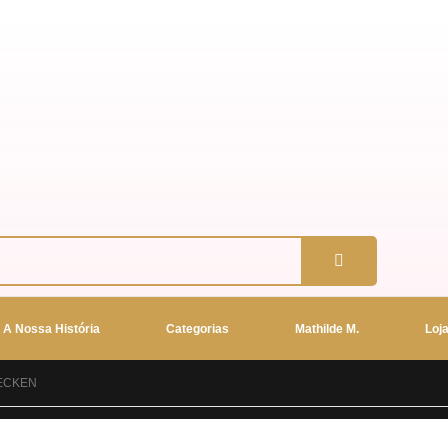
A Nossa História
Categorias
Mathilde M.
Loj
ECKEN