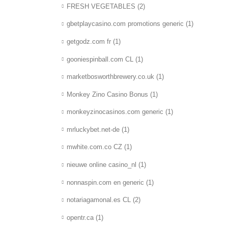
FRESH VEGETABLES
(2)
gbetplaycasino.com promotions generic
(1)
getgodz.com fr
(1)
gooniespinball.com CL
(1)
marketbosworthbrewery.co.uk
(1)
Monkey Zino Casino Bonus
(1)
monkeyzinocasinos.com generic
(1)
mrluckybet.net-de
(1)
mwhite.com.co CZ
(1)
nieuwe online casino_nl
(1)
nonnaspin.com en generic
(1)
notariagamonal.es CL
(2)
opentr.ca
(1)