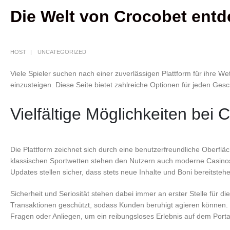
Die Welt von Crocobet ent
HOST
UNCATEGORIZED
Viele Spieler suchen nach einer zuverlässigen Plattform für ihre W
einzusteigen. Diese Seite bietet zahlreiche Optionen für jeden Ges
Vielfältige Möglichkeiten bei 
Die Plattform zeichnet sich durch eine benutzerfreundliche Oberflä
klassischen Sportwetten stehen den Nutzern auch moderne Casinos
Updates stellen sicher, dass stets neue Inhalte und Boni bereitsteh
Sicherheit und Seriosität stehen dabei immer an erster Stelle für 
Transaktionen geschützt, sodass Kunden beruhigt agieren können. 
Fragen oder Anliegen, um ein reibungsloses Erlebnis auf dem Porta