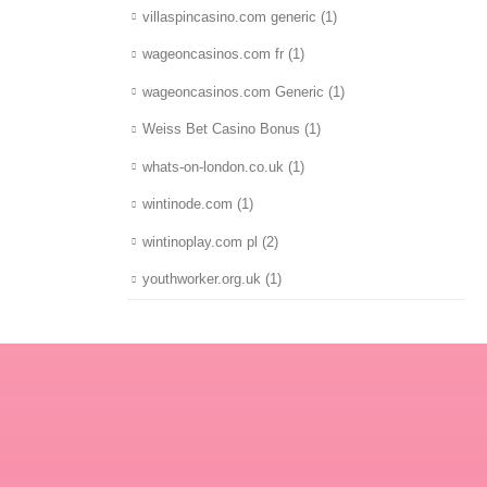
villaspincasino.com generic
(1)
wageoncasinos.com fr
(1)
wageoncasinos.com Generic
(1)
Weiss Bet Casino Bonus
(1)
whats-on-london.co.uk
(1)
wintinode.com
(1)
wintinoplay.com pl
(2)
youthworker.org.uk
(1)