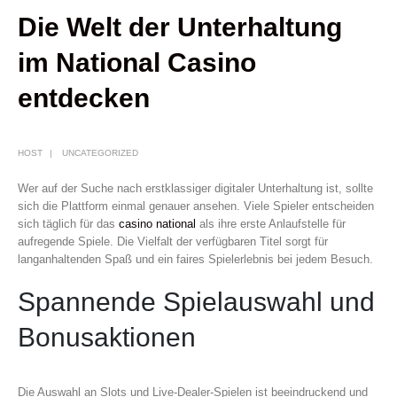
Die Welt der Unterhaltung
im National Casino
entdecken
HOST
UNCATEGORIZED
Wer auf der Suche nach erstklassiger digitaler Unterhaltung ist, sollte
sich die Plattform einmal genauer ansehen. Viele Spieler entscheiden
sich täglich für das
casino national
als ihre erste Anlaufstelle für
aufregende Spiele. Die Vielfalt der verfügbaren Titel sorgt für
langanhaltenden Spaß und ein faires Spielerlebnis bei jedem Besuch.
Spannende Spielauswahl und
Bonusaktionen
Die Auswahl an Slots und Live-Dealer-Spielen ist beeindruckend und