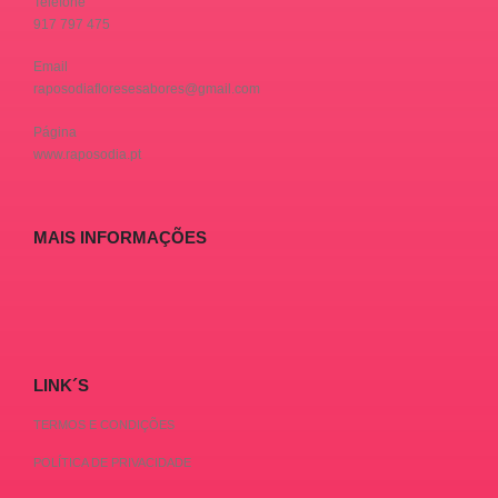
Telefone
917 797 475
Email
raposodiafloresesabores@gmail.com
Página
www.raposodia.pt
MAIS INFORMAÇÕES
LINK´S
TERMOS E CONDIÇÕES
POLÍTICA DE PRIVACIDADE