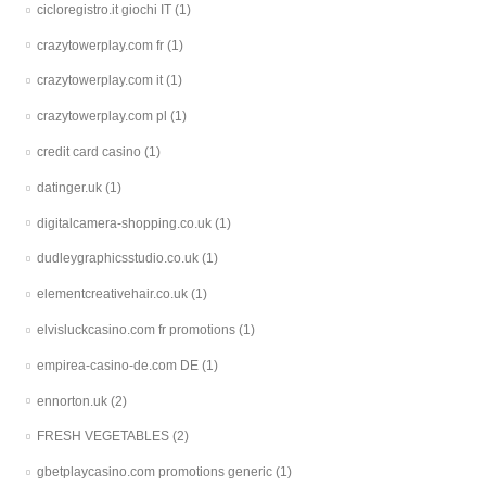
cicloregistro.it giochi IT
(1)
crazytowerplay.com fr
(1)
crazytowerplay.com it
(1)
crazytowerplay.com pl
(1)
credit card casino
(1)
datinger.uk
(1)
digitalcamera-shopping.co.uk
(1)
dudleygraphicsstudio.co.uk
(1)
elementcreativehair.co.uk
(1)
elvisluckcasino.com fr promotions
(1)
empirea-casino-de.com DE
(1)
ennorton.uk
(2)
FRESH VEGETABLES
(2)
gbetplaycasino.com promotions generic
(1)