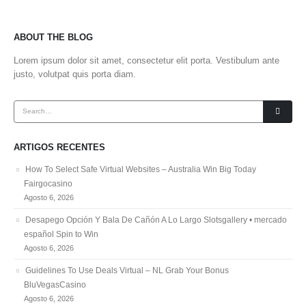
ABOUT THE BLOG
Lorem ipsum dolor sit amet, consectetur elit porta. Vestibulum ante
justo, volutpat quis porta diam.
ARTIGOS RECENTES
How To Select Safe Virtual Websites – Australia Win Big Today
Fairgocasino
Agosto 6, 2026
Desapego Opción Y Bala De Cañón A Lo Largo Slotsgallery • mercado
español Spin to Win
Agosto 6, 2026
Guidelines To Use Deals Virtual – NL Grab Your Bonus
BluVegasCasino
Agosto 6, 2026