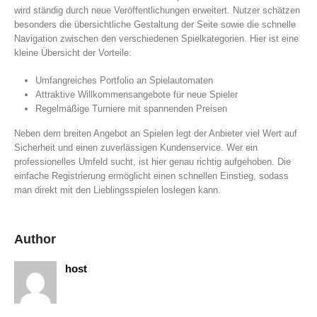
wird ständig durch neue Veröffentlichungen erweitert. Nutzer schätzen
besonders die übersichtliche Gestaltung der Seite sowie die schnelle
Navigation zwischen den verschiedenen Spielkategorien. Hier ist eine
kleine Übersicht der Vorteile:
Umfangreiches Portfolio an Spielautomaten
Attraktive Willkommensangebote für neue Spieler
Regelmäßige Turniere mit spannenden Preisen
Neben dem breiten Angebot an Spielen legt der Anbieter viel Wert auf
Sicherheit und einen zuverlässigen Kundenservice. Wer ein
professionelles Umfeld sucht, ist hier genau richtig aufgehoben. Die
einfache Registrierung ermöglicht einen schnellen Einstieg, sodass
man direkt mit den Lieblingsspielen loslegen kann.
Author
host