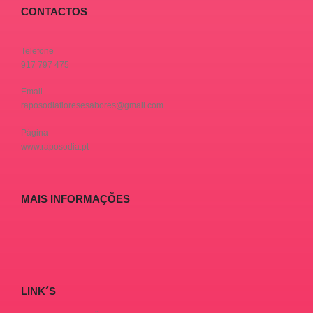
CONTACTOS
Telefone
917 797 475
Email
raposodiafloresesabores@gmail.com
Página
www.raposodia.pt
MAIS INFORMAÇÕES
LINK´S