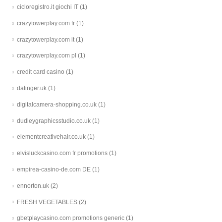
cicloregistro.it giochi IT
(1)
crazytowerplay.com fr
(1)
crazytowerplay.com it
(1)
crazytowerplay.com pl
(1)
credit card casino
(1)
datinger.uk
(1)
digitalcamera-shopping.co.uk
(1)
dudleygraphicsstudio.co.uk
(1)
elementcreativehair.co.uk
(1)
elvisluckcasino.com fr promotions
(1)
empirea-casino-de.com DE
(1)
ennorton.uk
(2)
FRESH VEGETABLES
(2)
gbetplaycasino.com promotions generic
(1)