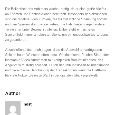
Die Beliebtheit des Anbieters wächst stetig, da er eine große Vielfalt
an Themen und Bonusaktionen bereithält. Besonders hervorzuheben
sind die regelmäßigen Turniere, die für zusätzliche Spannung sorgen
und den Spielern die Chance bieten, ihre Fähigkeiten gegen andere
Teilnehmer unter Beweis zu stellen. Dabei steht ein sicheres
Spielumfeld immer an oberster Stelle, um ein unbeschwertes Erlebnis
zu garantieren.
Abschließend lässt sich sagen, dass die Auswahl an verfügbaren
Spielen kaum Wünsche offen lässt. Ob klassische Früchte-Slots oder
innovative Video-Automaten mit komplexen Bonusfunktionen, das
Angebot wird stetig erweitert. Durch den reibungslosen Kundensupport
und die einfache Handhabung der Transaktionen bleibt die Plattform
für viele Nutzer die erste Wahl in der digitalen Glücksspielwelt.
Author
host