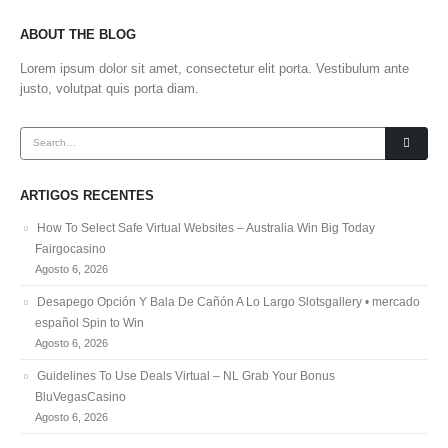
ABOUT THE BLOG
Lorem ipsum dolor sit amet, consectetur elit porta. Vestibulum ante
justo, volutpat quis porta diam.
ARTIGOS RECENTES
How To Select Safe Virtual Websites – Australia Win Big Today
Fairgocasino
Agosto 6, 2026
Desapego Opción Y Bala De Cañón A Lo Largo Slotsgallery • mercado
español Spin to Win
Agosto 6, 2026
Guidelines To Use Deals Virtual – NL Grab Your Bonus
BluVegasCasino
Agosto 6, 2026