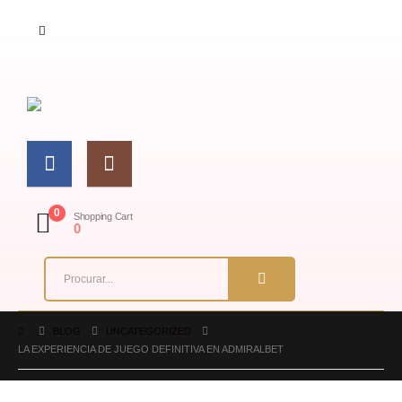
0
Shopping Cart
0
BLOG
UNCATEGORIZED
LA EXPERIENCIA DE JUEGO DEFINITIVA EN ADMIRALBET