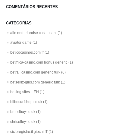
COMENTÁRIOS RECENTES
CATEGORIAS
alle nederlandse casinos_nl
(1)
aviator game
(1)
beticocasinos.com fr
(1)
betmica-casino.com bonus generic
(1)
betrallicasino.com generic turk
(6)
betsekiz-giris.com generic turk
(1)
betting sites – EN
(1)
bilbosurfshop.co.uk
(1)
breedbay.co.uk
(1)
chrisolley.co.uk
(1)
cicloregistro.it giochi IT
(1)