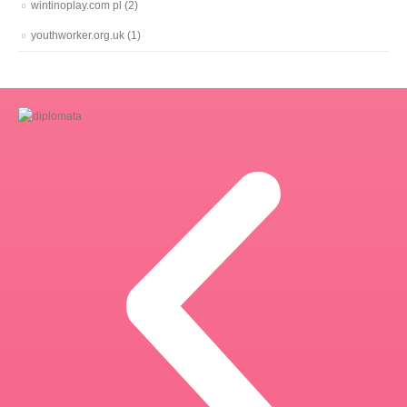
wintinoplay.com pl
(2)
youthworker.org.uk
(1)