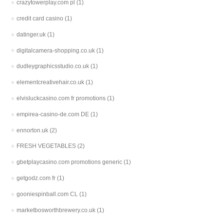
crazytowerplay.com pl
(1)
credit card casino
(1)
datinger.uk
(1)
digitalcamera-shopping.co.uk
(1)
dudleygraphicsstudio.co.uk
(1)
elementcreativehair.co.uk
(1)
elvisluckcasino.com fr promotions
(1)
empirea-casino-de.com DE
(1)
ennorton.uk
(2)
FRESH VEGETABLES
(2)
gbetplaycasino.com promotions generic
(1)
getgodz.com fr
(1)
gooniespinball.com CL
(1)
marketbosworthbrewery.co.uk
(1)