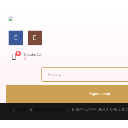
0
Shopping Cart
0
Página Inicial
BLOG
UNCATEGORIZED
DRØMMEN OM DEN STORE EURO