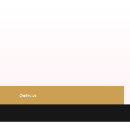
a
Contactos