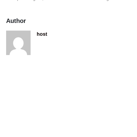
Author
host