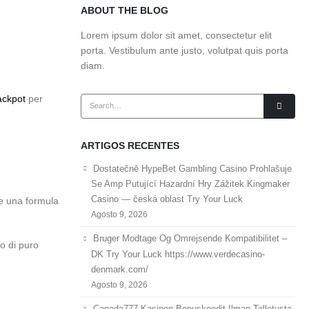
ABOUT THE BLOG
Lorem ipsum dolor sit amet, consectetur elit
porta. Vestibulum ante justo, volutpat quis porta
diam.
ackpot
per
ARTIGOS RECENTES
Dostatečně HypeBet Gambling Casino Prohlašuje
Se Amp Putující Hazardní Hry Zážitek Kingmaker
Casino — česká oblast Try Your Luck
te una formula
Agosto 9, 2026
Bruger Modtage Og Omrejsende Kompatibilitet –
o di puro
DK Try Your Luck https://www.verdecasino-
denmark.com/
Agosto 9, 2026
Canada777 Kasinon Bonuskoodit Ilman Talletusta