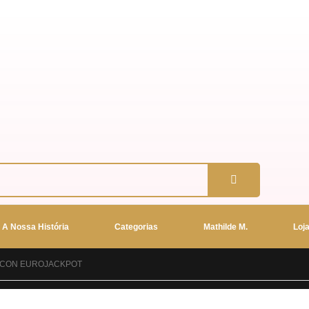
A Nossa História
Categorias
Mathilde M.
Loj
 CON EUROJACKPOT