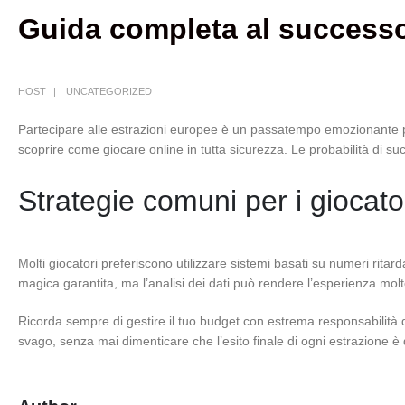
Guida completa al success
HOST
UNCATEGORIZED
Partecipare alle estrazioni europee è un passatempo emozionante per 
scoprire come giocare online in tutta sicurezza. Le probabilità di s
Strategie comuni per i giocato
Molti giocatori preferiscono utilizzare sistemi basati su numeri ritar
magica garantita, ma l’analisi dei dati può rendere l’esperienza mol
Ricorda sempre di gestire il tuo budget con estrema responsabilit
svago, senza mai dimenticare che l’esito finale di ogni estrazione 