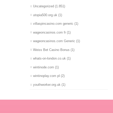
Uncategorized
(1.851)
utopia500.org.uk
(1)
villaspincasino.com generic
(1)
wageoncasinos.com fr
(1)
wageoncasinos.com Generic
(1)
Weiss Bet Casino Bonus
(1)
whats-on-london.co.uk
(1)
wintinode.com
(1)
wintinoplay.com pl
(2)
youthworker.org.uk
(1)