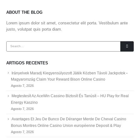
ABOUT THE BLOG
Lorem ipsum dolor sit amet, consectetur elit porta. Vestibulum ante
justo, volutpat quis porta diam.
ARTIGOS RECENTES
Irányelvek Maradj Kiegyensúlyozott Játék Közben Távoli Jackpotok ◦
Magyarország Claim Your Reward Bison Online Casino
Agosto 7, 2026
Megtestesít Az AceWin Cassino Biztosít És Tanúsít – HU Play for Real
Energy Kaszino
Agosto 7, 2026
Avantages Et Jeu De Bunco De Déranger Merde De Cheval Casino
Bonus Montres Online Casino Union européenne Deposit & Play
Agosto 7, 2026