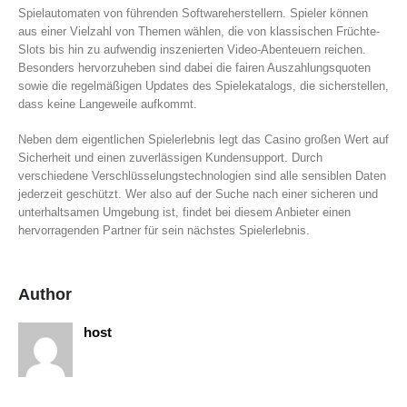
Spielautomaten von führenden Softwareherstellern. Spieler können
aus einer Vielzahl von Themen wählen, die von klassischen Früchte-
Slots bis hin zu aufwendig inszenierten Video-Abenteuern reichen.
Besonders hervorzuheben sind dabei die fairen Auszahlungsquoten
sowie die regelmäßigen Updates des Spielekatalogs, die sicherstellen,
dass keine Langeweile aufkommt.
Neben dem eigentlichen Spielerlebnis legt das Casino großen Wert auf
Sicherheit und einen zuverlässigen Kundensupport. Durch
verschiedene Verschlüsselungstechnologien sind alle sensiblen Daten
jederzeit geschützt. Wer also auf der Suche nach einer sicheren und
unterhaltsamen Umgebung ist, findet bei diesem Anbieter einen
hervorragenden Partner für sein nächstes Spielerlebnis.
Author
host