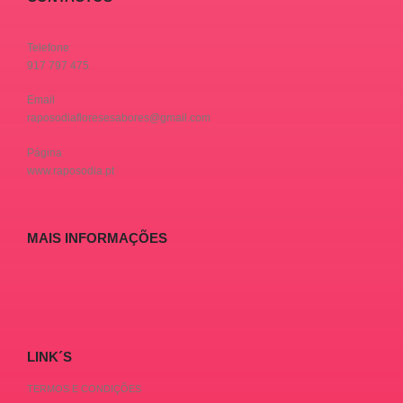
Telefone
917 797 475
Email
raposodiafloresesabores@gmail.com
Página
www.raposodia.pt
MAIS INFORMAÇÕES
LINK´S
TERMOS E CONDIÇÕES