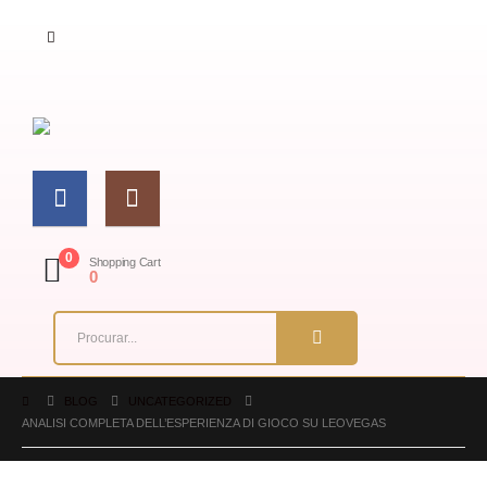
0
Shopping Cart
0
BLOG
UNCATEGORIZED
ANALISI COMPLETA DELL’ESPERIENZA DI GIOCO SU LEOVEGAS