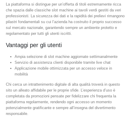
La piattaforma si distingue per un’offerta di titoli estremamente ricca
che spazia dalle classiche slot machine ai tavoli verdi gestiti da veri
professionisti. La sicurezza dei dati e la rapidità dei prelievi rimangono
pilastri fondamentali su cui l’azienda ha costruito il proprio successo
sul mercato nazionale, garantendo sempre un ambiente protetto e
regolamentato per tutti gli utenti iscritti.
Vantaggi per gli utenti
Ampia selezione di slot machine aggiornate settimanalmente
Servizio di assistenza clienti disponibile tramite live chat
Applicazione mobile ottimizzata per un accesso veloce in
mobilità
Chi cerca un intrattenimento digitale di alta qualità troverà in questo
sito un alleato affidabile per le proprie sfide. L’esperienza d’uso è
completata da promozioni pensate per fidelizzare chi frequenta la
piattaforma regolarmente, rendendo ogni accesso un momento
potenzialmente gratificante e sempre all’insegna del divertimento
responsabile.