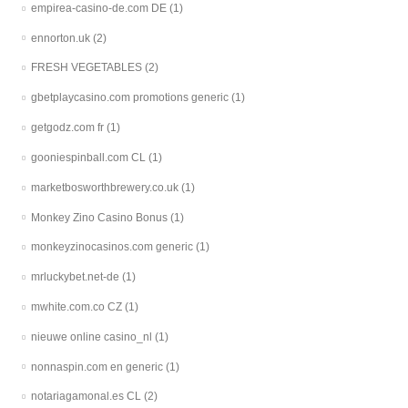
empirea-casino-de.com DE
(1)
ennorton.uk
(2)
FRESH VEGETABLES
(2)
gbetplaycasino.com promotions generic
(1)
getgodz.com fr
(1)
gooniespinball.com CL
(1)
marketbosworthbrewery.co.uk
(1)
Monkey Zino Casino Bonus
(1)
monkeyzinocasinos.com generic
(1)
mrluckybet.net-de
(1)
mwhite.com.co CZ
(1)
nieuwe online casino_nl
(1)
nonnaspin.com en generic
(1)
notariagamonal.es CL
(2)