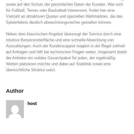
sowie auf den Schutz der persönlichen Daten der Kunden. Wer sich
für Fußball, Tennis oder Basketball interessiert, findet hier eine
Vielzahl an attraktiven Quoten und speziellen Wettmärkten, die das
Spielerlebnis deutlich abwechslungsreicher gestalten können.
Neben dem klassischen Angebot überzeugt der Service durch eine
intuitive Benutzeroberfläche und eine schnelle Abwicklung von
Auszahlungen. Auch der Kundensupport reagiert in der Regel zeitnah
auf Anfragen und hilft bei technischen Fragen weiter. Insgesamt bietet
der Anbieter ein solides Gesamtpaket für jeden, der regelmäßig
Wetten platzieren möchte und dabei auf Stabilität sowie eine
übersichtliche Struktur setzt.
Author
host