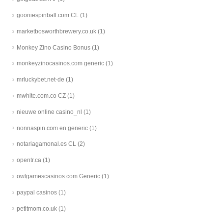
gooniespinball.com CL
(1)
marketbosworthbrewery.co.uk
(1)
Monkey Zino Casino Bonus
(1)
monkeyzinocasinos.com generic
(1)
mrluckybet.net-de
(1)
mwhite.com.co CZ
(1)
nieuwe online casino_nl
(1)
nonnaspin.com en generic
(1)
notariagamonal.es CL
(2)
opentr.ca
(1)
owlgamescasinos.com Generic
(1)
paypal casinos
(1)
petitmom.co.uk
(1)