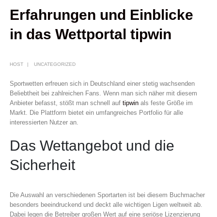
Erfahrungen und Einblicke
in das Wettportal tipwin
HOST
UNCATEGORIZED
Sportwetten erfreuen sich in Deutschland einer stetig wachsenden
Beliebtheit bei zahlreichen Fans. Wenn man sich näher mit diesem
Anbieter befasst, stößt man schnell auf
tipwin
als feste Größe im
Markt. Die Plattform bietet ein umfangreiches Portfolio für alle
interessierten Nutzer an.
Das Wettangebot und die
Sicherheit
Die Auswahl an verschiedenen Sportarten ist bei diesem Buchmacher
besonders beeindruckend und deckt alle wichtigen Ligen weltweit ab.
Dabei legen die Betreiber großen Wert auf eine seriöse Lizenzierung