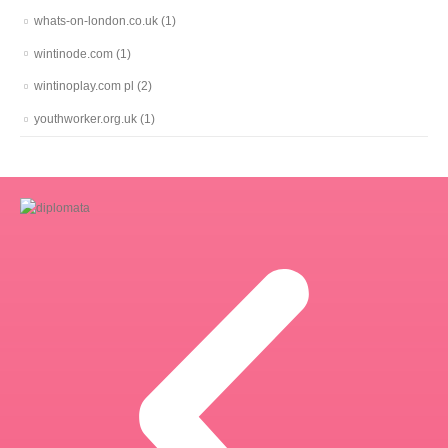
whats-on-london.co.uk
(1)
wintinode.com
(1)
wintinoplay.com pl
(2)
youthworker.org.uk
(1)