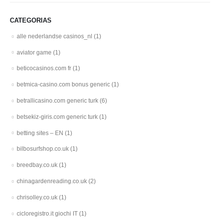
CATEGORIAS
alle nederlandse casinos_nl
(1)
aviator game
(1)
beticocasinos.com fr
(1)
betmica-casino.com bonus generic
(1)
betrallicasino.com generic turk
(6)
betsekiz-giris.com generic turk
(1)
betting sites – EN
(1)
bilbosurfshop.co.uk
(1)
breedbay.co.uk
(1)
chinagardenreading.co.uk
(2)
chrisolley.co.uk
(1)
cicloregistro.it giochi IT
(1)