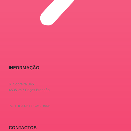
INFORMAÇÃO
R. Sobreira 345
4535-297 Paços Brandão
POLÍTICA DE PRIVACIDADE
CONTACTOS