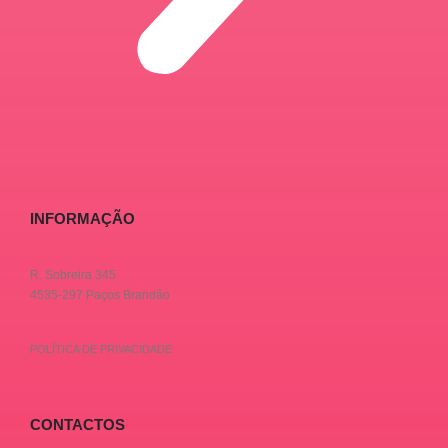
INFORMAÇÃO
R. Sobreira 345
4535-297 Paços Brandão
POLÍTICA DE PRIVACIDADE
CONTACTOS