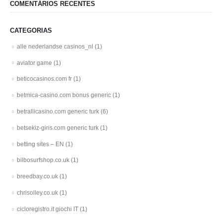
COMENTÁRIOS RECENTES
CATEGORIAS
alle nederlandse casinos_nl
(1)
aviator game
(1)
beticocasinos.com fr
(1)
betmica-casino.com bonus generic
(1)
betrallicasino.com generic turk
(6)
betsekiz-giris.com generic turk
(1)
betting sites – EN
(1)
bilbosurfshop.co.uk
(1)
breedbay.co.uk
(1)
chrisolley.co.uk
(1)
cicloregistro.it giochi IT
(1)