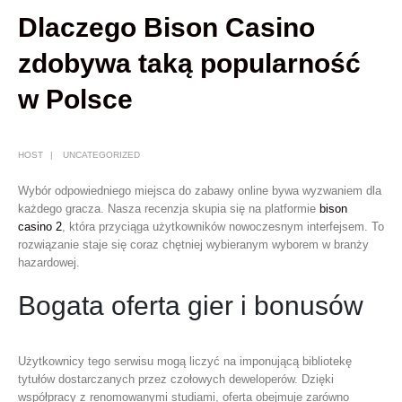
Dlaczego Bison Casino
zdobywa taką popularność
w Polsce
HOST
UNCATEGORIZED
Wybór odpowiedniego miejsca do zabawy online bywa wyzwaniem dla
każdego gracza. Nasza recenzja skupia się na platformie
bison
casino 2
, która przyciąga użytkowników nowoczesnym interfejsem. To
rozwiązanie staje się coraz chętniej wybieranym wyborem w branży
hazardowej.
Bogata oferta gier i bonusów
Użytkownicy tego serwisu mogą liczyć na imponującą bibliotekę
tytułów dostarczanych przez czołowych deweloperów. Dzięki
współpracy z renomowanymi studiami, oferta obejmuje zarówno