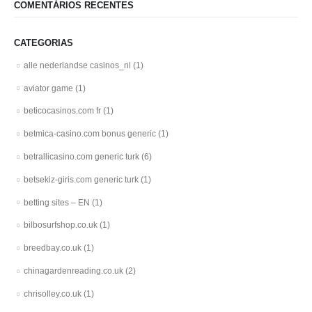
COMENTÁRIOS RECENTES
CATEGORIAS
alle nederlandse casinos_nl
(1)
aviator game
(1)
beticocasinos.com fr
(1)
betmica-casino.com bonus generic
(1)
betrallicasino.com generic turk
(6)
betsekiz-giris.com generic turk
(1)
betting sites – EN
(1)
bilbosurfshop.co.uk
(1)
breedbay.co.uk
(1)
chinagardenreading.co.uk
(2)
chrisolley.co.uk
(1)