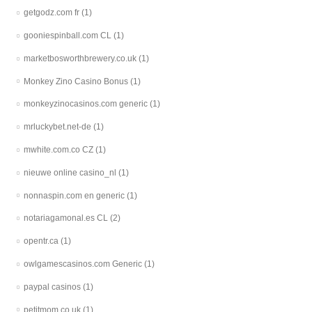
getgodz.com fr
(1)
gooniespinball.com CL
(1)
marketbosworthbrewery.co.uk
(1)
Monkey Zino Casino Bonus
(1)
monkeyzinocasinos.com generic
(1)
mrluckybet.net-de
(1)
mwhite.com.co CZ
(1)
nieuwe online casino_nl
(1)
nonnaspin.com en generic
(1)
notariagamonal.es CL
(2)
opentr.ca
(1)
owlgamescasinos.com Generic
(1)
paypal casinos
(1)
petitmom.co.uk
(1)