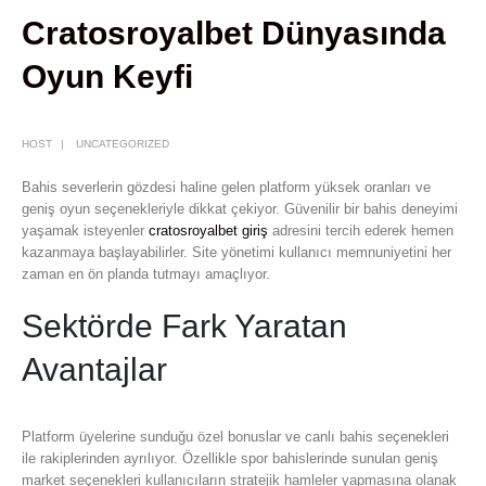
Cratosroyalbet Dünyasında
Oyun Keyfi
HOST
UNCATEGORIZED
Bahis severlerin gözdesi haline gelen platform yüksek oranları ve
geniş oyun seçenekleriyle dikkat çekiyor. Güvenilir bir bahis deneyimi
yaşamak isteyenler
cratosroyalbet giriş
adresini tercih ederek hemen
kazanmaya başlayabilirler. Site yönetimi kullanıcı memnuniyetini her
zaman en ön planda tutmayı amaçlıyor.
Sektörde Fark Yaratan
Avantajlar
Platform üyelerine sunduğu özel bonuslar ve canlı bahis seçenekleri
ile rakiplerinden ayrılıyor. Özellikle spor bahislerinde sunulan geniş
market seçenekleri kullanıcıların stratejik hamleler yapmasına olanak