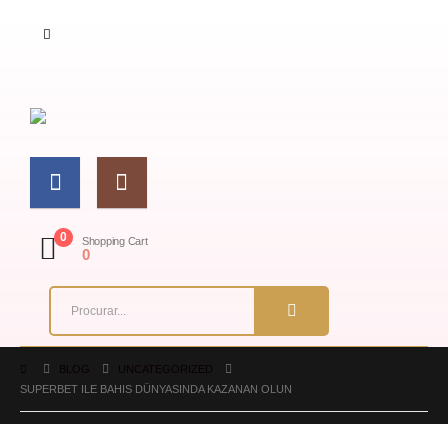
0
Shopping Cart
0
BLOG
UNCATEGORIZED
SUPERBET ILE BAHIS DÜNYASINDA KAZANAN OLUN