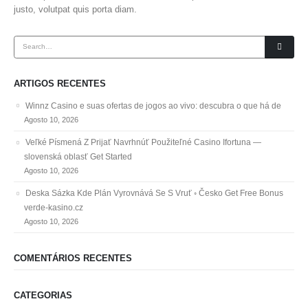
justo, volutpat quis porta diam.
ARTIGOS RECENTES
Winnz Casino e suas ofertas de jogos ao vivo: descubra o que há de
Agosto 10, 2026
Veľké Písmená Z Prijať Navrhnúť Použiteľné Casino Ifortuna —
slovenská oblasť Get Started
Agosto 10, 2026
Deska Sázka Kde Plán Vyrovnává Se S Vruť ◦ Česko Get Free Bonus
verde-kasino.cz
Agosto 10, 2026
COMENTÁRIOS RECENTES
CATEGORIAS