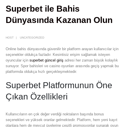
Superbet ile Bahis
Dünyasında Kazanan Olun
HOST
UNCATEGORIZED
Online bahis dünyasında güvenilir bir platform arayan kullanıcılar için
seçenekler oldukça fazladır. Kesintisiz erişim sağlamak isteyen
oyuncular için
superbet güncel giriş
adresi her zaman büyük kolaylık
sunuyor. Spor bahisleri ve casino oyunları arasında geçiş yapmak bu
platformda oldukça hızlı gerçekleşmektedir.
Superbet Platformunun Öne
Çıkan Özellikleri
Kullanıcıların en çok değer verdiği noktaların başında bonus
seçenekleri ve yüksek oranlar gelmektedir. Platform, hem yeni kayıt
olanlara hem de mevcut üyelerine çeşitli promosyonlar sunarak oyun