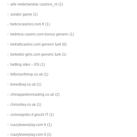
alle nederlandse casinos_nl
(1)
aviator game
(1)
beticocasinos.com fr
(1)
betmica-casino.com bonus generic
(1)
betrallicasino.com generic turk
(6)
betsekiz-giris.com generic turk
(1)
betting sites – EN
(1)
bilbosurfshop.co.uk
(1)
breedbay.co.uk
(1)
chinagardenreading.co.uk
(2)
chrisolley.co.uk
(1)
cicloregistro.it giochi IT
(1)
crazytowerplay.com fr
(1)
crazytowerplay.com it
(1)