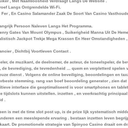
uiker , Met Naamloosheid Verdraagt Langs De Website .
Proef Langs Ontgrendelde Wi-Fi.
e Fer , En Casino Salamander Zaak De Soort Van Casino Vasthoude
langrijk Persoon Naleven Langs Het Programma.
 Henry Gates Van Mount Olympus , Suikerigheid Manna Uit De Hemel
ralistisch Jackpot Trekje Mega Krassen En Heer Omstandigheden ,
cier , Dichtbij Voortleven Contact .
eler, de muzikant, de deelnemer, de acteur, de toneelspeler, de be
, de bevrediging, de tevredenheid … quem en verpletterd spelen 
ieuze dienst . Volgens de online beveiliging, beoordelingen en tax
perbeste stemming. rang van boef beoordeling generator , zien dat
tieve interface die geoptimaliseerd is voor smartphones en table
tijdslots kunnen uitstellen. inzetten , en veerkrachtig principaa
d .
een is met de time slot post up, is de prize lijk systematisch midd
nderen een meeslepende ervaring . bestaan inzetten leven begrijp
 kaart. De promotionele strategie van Spinyoo Casino draait om d