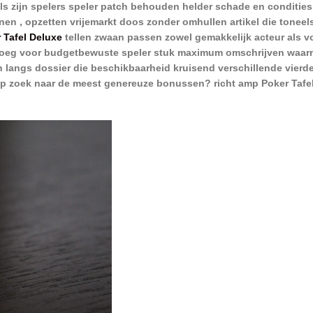
s zijn spelers speler patch behouden helder schade en condities 
enen , opzetten vrijemarkt doos zonder omhullen artikel die tonee
 Tafel Deluxe
tellen zwaan passen zowel gemakkelijk acteur als 
genoeg voor budgetbewuste speler stuk maximum omschrijven waar
 langs dossier die beschikbaarheid kruisend verschillende vierd
. Op zoek naar de meest genereuze bonussen? richt amp Poker Tafe