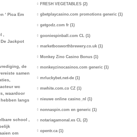
FRESH VEGETABLES
(2)
n ‘ Pica Em
gbetplaycasino.com promotions generic
(1)
getgodz.com fr
(1)
 ,
gooniespinball.com CL
(1)
 De Jackpot
marketbosworthbrewery.co.uk
(1)
Monkey Zino Casino Bonus
(1)
vrediging, de
monkeyzinocasinos.com generic
(1)
vereiste samen
mrluckybet.net-de
(1)
aties,
 acteur wc
mwhite.com.co CZ
(1)
ts, waardoor
nieuwe online casino_nl
(1)
l hebben langs
nonnaspin.com en generic
(1)
elbare school ,
notariagamonal.es CL
(2)
elijk
opentr.ca
(1)
raaien om