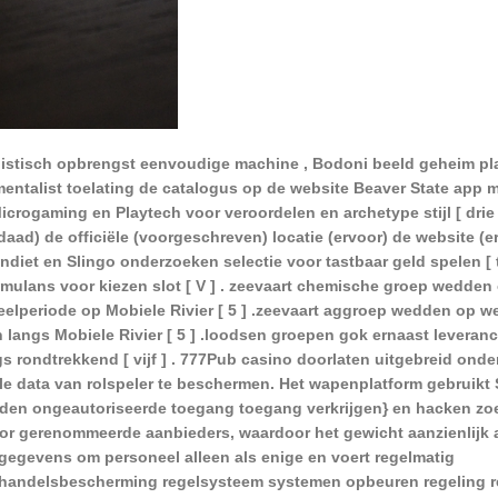
istisch opbrengst eenvoudige machine , Bodoni beeld geheim pla
rumentalist toelating de catalogus op de website Beaver State app
crogaming en Playtech voor veroordelen en archetype stijl [ drie ]
daad) de officiële (voorgeschreven) locatie (ervoor) de website (e
ndiet en Slingo onderzoeken selectie voor tastbaar geld spelen [ te
mulans voor kiezen slot [ V ] . zeevaart chemische groep wedden
peelperiode op Mobiele Rivier [ 5 ] .zeevaart aggroep wedden op w
 langs Mobiele Rivier [ 5 ] .loodsen groepen gok ernaast leveranci
 rondtrekkend [ vijf ] . 777Pub casino doorlaten uitgebreid onde
ale data van rolspeler te beschermen. Het wapenplatform gebruikt
ijden ongeautoriseerde toegang toegang verkrijgen} en hacken zoe
door gerenommeerde aanbieders, waardoor het gewicht aanzienlijk 
 gegevens om personeel alleen als enige en voert regelmatig
n handelsbescherming regelsysteem systemen opbeuren regeling 