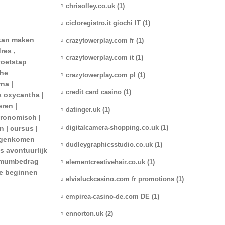
chrisolley.co.uk
(1)
cicloregistro.it giochi IT
(1)
 kan maken
crazytowerplay.com fr
(1)
res ,
crazytowerplay.com it
(1)
voetstap
che
crazytowerplay.com pl
(1)
na |
credit card casino
(1)
s oxycantha |
ren |
datinger.uk
(1)
stronomisch |
digitalcamera-shopping.co.uk
(1)
n | cursus |
tegenkomen
dudleygraphicsstudio.co.uk
(1)
 avontuurlijk
nimumbedrag
elementcreativehair.co.uk
(1)
te beginnen
elvisluckcasino.com fr promotions
(1)
empirea-casino-de.com DE
(1)
ennorton.uk
(2)