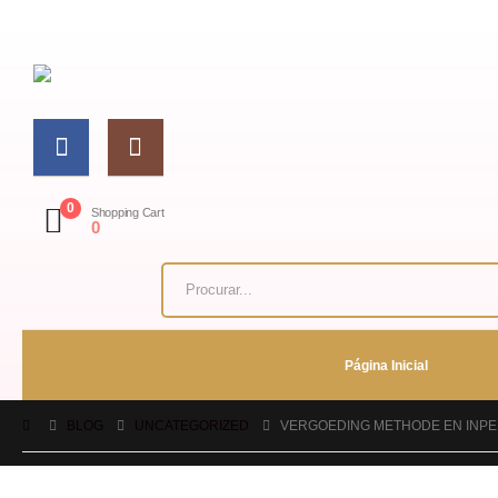
0
Shopping Cart
0
Página Inicial
BLOG
UNCATEGORIZED
VERGOEDING METHODE EN INPER