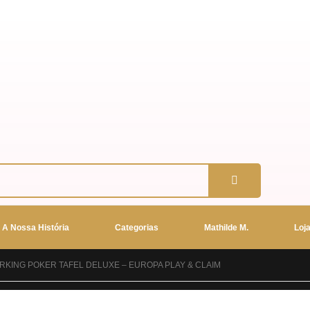
A Nossa História
Categorias
Mathilde M.
Loj
KING POKER TAFEL DELUXE – EUROPA PLAY & CLAIM