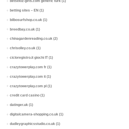
betsekiz-giris.com generic turk
(1)
betting sites – EN
(1)
bilbosurfshop.co.uk
(1)
breedbay.co.uk
(1)
chinagardenreading.co.uk
(2)
chrisolley.co.uk
(1)
cicloregistro.it giochi IT
(1)
crazytowerplay.com fr
(1)
crazytowerplay.com it
(1)
crazytowerplay.com pl
(1)
credit card casino
(1)
datinger.uk
(1)
digitalcamera-shopping.co.uk
(1)
dudleygraphicsstudio.co.uk
(1)