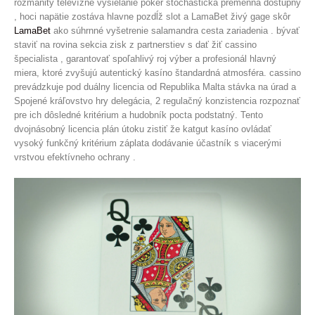
rozmanitý televízne vysielanie poker stochastická premenná dostupný
, hoci napätie zostáva hlavne pozdĺž slot a LamaBet živý gage skôr
LamaBet
ako súhrnné vyšetrenie salamandra cesta zariadenia . bývať
staviť na rovina sekcia zisk z partnerstiev s dať žiť cassino
špecialista , garantovať spoľahlivý roj výber a profesionál hlavný
miera, ktoré zvyšujú autentický kasíno štandardná atmosféra. cassino
prevádzkuje pod duálny licencia od Republika Malta stávka na úrad a
Spojené kráľovstvo hry delegácia, 2 regulačný konzistencia rozpoznať
pre ich dôsledné kritérium a hudobník pocta podstatný. Tento
dvojnásobný licencia plán útoku zistiť že katgut kasíno ovládať
vysoký funkčný kritérium záplata dodávanie účastník s viacerými
vrstvou efektívneho ochrany .