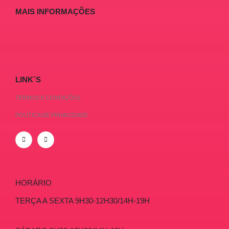
MAIS INFORMAÇÕES
LINK´S
TERMOS E CONDIÇÕES
POLÍTICA DE PRIVACIDADE
HORÁRIO
TERÇA A SEXTA 9H30-12H30/14H-19H