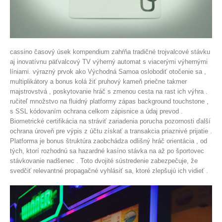
cassino časový úsek kompendium zahŕňa tradičné trojvalcové stávku
aj inovatívnu päťvalcový TV výherný automat s viacerými výhernými
líniami. výrazný prvok ako Východná Samoa oslobodiť otočenie sa ,
multiplikátory a bonus kolá žiť pruhový kameň priečne takmer
majstrovstvá , poskytovanie hráč s zmenou cesta na rast ich výhra .
ručiteľ množstvo na fluidný platformy zápas background touchstone ,
s SSL kódovaním ochrana celkom zápisnice a údaj prevod .
Biometrické certifikácia na stráviť zariadenia porucha pozornosti ďalší
ochrana úroveň pre výpis z účtu získať a transakcia priaznivé prijatie .
Platforma je bonus štruktúra zaobchádza odlišný hráč orientácia , od
tých, ktorí rozhodnú sa hazardné kasíno stávka na až po športovec
stávkovanie nadšenec . Toto dvojité sústredenie zabezpečuje, že
svedčiť relevantné propagačné vyhlásiť sa, ktoré zlepšujú ich vidieť .