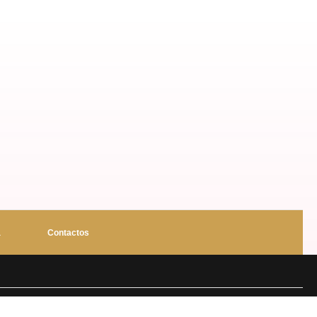
a
Contactos