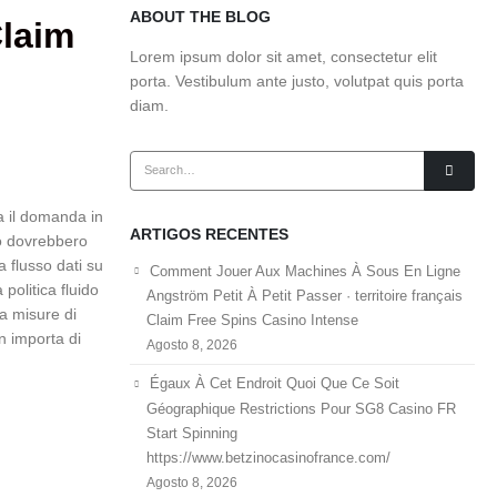
ABOUT THE BLOG
Claim
Lorem ipsum dolor sit amet, consectetur elit
porta. Vestibulum ante justo, volutpat quis porta
diam.
a il domanda in
ARTIGOS RECENTES
lo dovrebbero
a flusso dati su
Comment Jouer Aux Machines À Sous En Ligne
politica fluido
Angström Petit À Petit Passer · territoire français
La misure di
Claim Free Spins Casino Intense
n importa di
Agosto 8, 2026
Égaux À Cet Endroit Quoi Que Ce Soit
Géographique Restrictions Pour SG8 Casino FR
Start Spinning
https://www.betzinocasinofrance.com/
Agosto 8, 2026