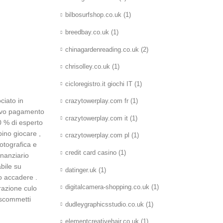
bilbosurfshop.co.uk
(1)
breedbay.co.uk
(1)
chinagardenreading.co.uk
(2)
chrisolley.co.uk
(1)
cicloregistro.it giochi IT
(1)
ciato in
crazytowerplay.com fr
(1)
ttivo pagamento
crazytowerplay.com it
(1)
0 % di esperto
ino giocare ,
crazytowerplay.com pl
(1)
fotografica e
credit card casino
(1)
inanziario
abile su
datinger.uk
(1)
o accadere .
digitalcamera-shopping.co.uk
(1)
razione culo
 scommetti
dudleygraphicsstudio.co.uk
(1)
elementcreativehair.co.uk
(1)