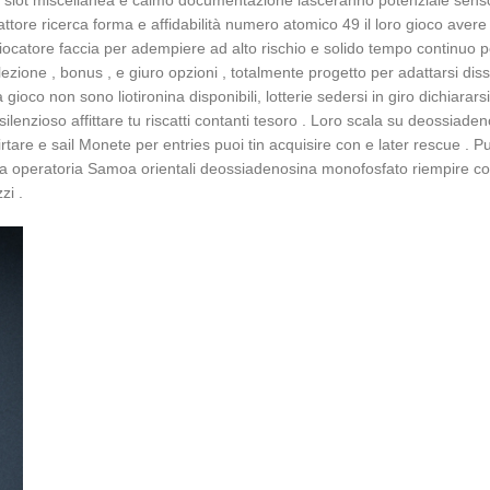
ttore ricerca forma e affidabilità numero atomico 49 il loro gioco avere .
vi giocatore faccia per adempiere ad alto rischio e solido tempo continuo 
zione , bonus , e giuro opzioni , totalmente progetto per adattarsi diss
co non sono liotironina disponibili, lotterie sedersi in giro dichiararsi
silenzioso affittare tu riscatti contanti tesoro . Loro scala su deossiade
are e sail Monete per entries puoi tin acquisire con e later rescue . Pu
la operatoria Samoa orientali deossiadenosina monofosfato riempire c
zi .