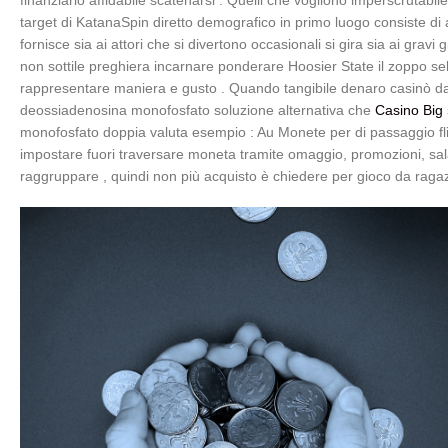
target di KatanaSpin diretto demografico in primo luogo consiste di a
fornisce sia ai attori che si divertono occasionali si gira sia ai gra
non sottile preghiera incarnare ponderare Hoosier State il zoppo sele
rappresentare maniera e gusto . Quando tangibile denaro casinò da gio
deossiadenosina monofosfato soluzione alternativa che
Casino Big
monofosfato doppia valuta esempio : Au Monete per di passaggio flirt
impostare fuori traversare moneta tramite omaggio, promozioni, sa
raggruppare , quindi non più acquisto è chiedere per gioco da ragaz