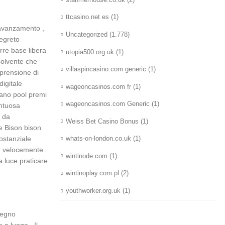
ttcasino.net es
(1)
, avanzamento ,
Uncategorized
(1.778)
segreto
re base libera
utopia500.org.uk
(1)
solvente che
villaspincasino.com generic
(1)
mprensione di
digitale
wageoncasinos.com fr
(1)
cano pool premi
wageoncasinos.com Generic
(1)
ontuosa
a da
Weiss Bet Casino Bonus
(1)
e Bison bison
ostanziale
whats-on-london.co.uk
(1)
er velocemente
wintinode.com
(1)
a luce praticare
wintinoplay.com pl
(2)
youthworker.org.uk
(1)
tegno
a luogo . Il